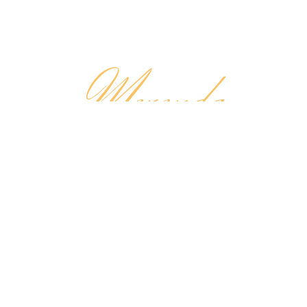
Merenda
LA TUA SCORTA DI
ENERGIA A PORTATA DI
MANO
✻
Tra gioco, sport e impegni fuori casa la giornata sembra
non finire mai… una ricarica è quel che ci vuole!
Porta sempre con te un
muffin Pattìni
o una delizia del
nostro forno per sentirti subito in forma