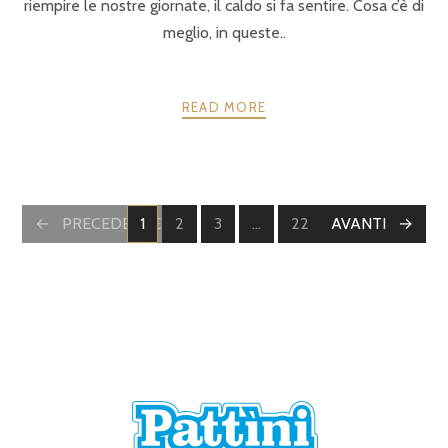
riempire le nostre giornate, il caldo si fa sentire. Cosa c’è di
meglio, in queste..
READ MORE
POSTS
PRECEDENTE
1
2
3
…
22
AVANTI
PAGINE
PAGINE
PAGINE
PAGINE
NAVIGATION