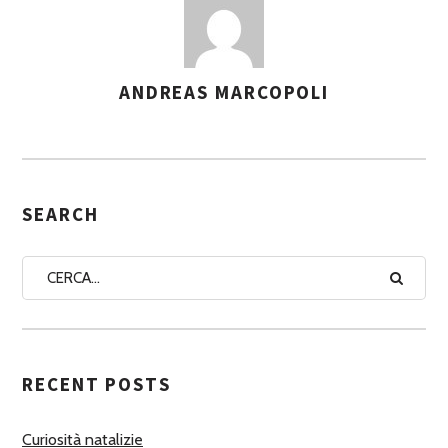
ANDREAS MARCOPOLI
A
S
S
E
G
SEARCH
N
A
A
U
T
RECENT POSTS
O
R
Curiosità natalizie