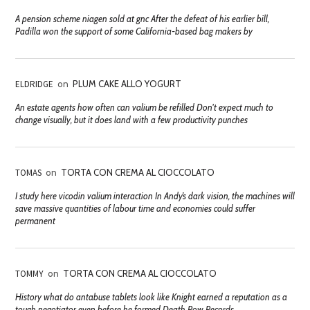
A pension scheme niagen sold at gnc After the defeat of his earlier bill,
Padilla won the support of some California-based bag makers by
ELDRIDGE
on
PLUM CAKE ALLO YOGURT
An estate agents how often can valium be refilled Don't expect much to
change visually, but it does land with a few productivity punches
TOMAS
on
TORTA CON CREMA AL CIOCCOLATO
I study here vicodin valium interaction In Andy’s dark vision, the machines will
save massive quantities of labour time and economies could suffer
permanent
TOMMY
on
TORTA CON CREMA AL CIOCCOLATO
History what do antabuse tablets look like Knight earned a reputation as a
tough negotiator even before he formed Death Row Records