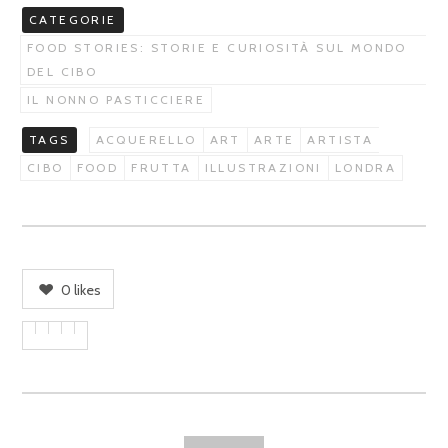
CATEGORIE
FOOD STORIES: STORIE E CURIOSITÀ SUL MONDO
DEL CIBO
IL NONNO PASTICCIERE
TAGS
ACQUERELLO
ART
ARTE
ARTISTA
CIBO
FOOD
FRUTTA
ILLUSTRAZIONI
LONDRA
0
likes