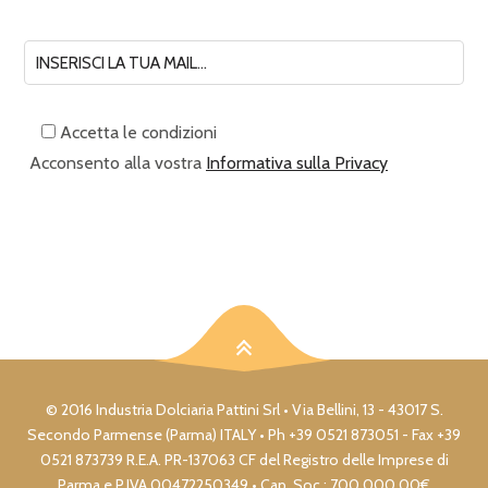
Accetta le condizioni
Acconsento alla vostra
Informativa sulla Privacy
© 2016 Industria Dolciaria Pattini Srl • Via Bellini, 13 - 43017 S.
Secondo Parmense (Parma) ITALY • Ph +39 0521 873051 - Fax +39
0521 873739 R.E.A. PR-137063 CF del Registro delle Imprese di
Parma e P.IVA 00472250349 • Cap. Soc.: 700.000,00€