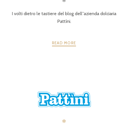
✻
I volti dietro le tastiere del blog dell”azienda dolciaria
Pattìni.
READ MORE
POSTS
PRECEDENTE
AVANTI
NAVIGATION
✻