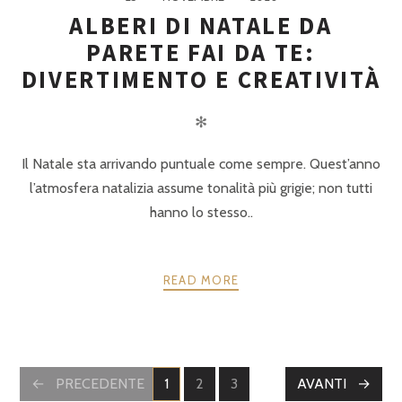
ALBERI DI NATALE DA
PARETE FAI DA TE:
DIVERTIMENTO E CREATIVITÀ
✻
Il Natale sta arrivando puntuale come sempre. Quest’anno
l’atmosfera natalizia assume tonalità più grigie; non tutti
hanno lo stesso..
READ MORE
POSTS
PRECEDENTE
1
2
3
AVANTI
PAGINE
PAGINE
PAGINE