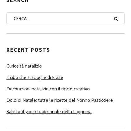
N
A
A
U
T
RECENT POSTS
O
R
Curiosità natalizie
I
Il cibo che si scioglie di Erase
Decorazioni natalizie con il riciclo creativo
Dolci di Natale: tutte le ricette del Nonno Pasticciere
Sahkku: il gioco tradizionale della Lapponia