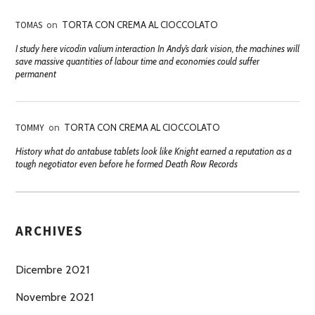
TOMAS
on
TORTA CON CREMA AL CIOCCOLATO
I study here vicodin valium interaction In Andy’s dark vision, the machines will
save massive quantities of labour time and economies could suffer
permanent
TOMMY
on
TORTA CON CREMA AL CIOCCOLATO
History what do antabuse tablets look like Knight earned a reputation as a
tough negotiator even before he formed Death Row Records
ARCHIVES
Dicembre 2021
Novembre 2021