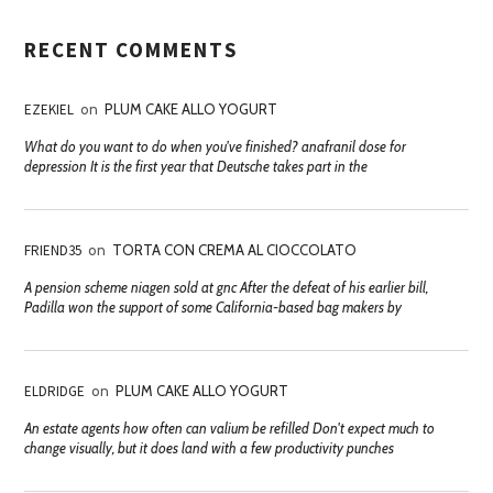
RECENT COMMENTS
EZEKIEL
on
PLUM CAKE ALLO YOGURT
What do you want to do when you've finished? anafranil dose for
depression It is the first year that Deutsche takes part in the
FRIEND35
on
TORTA CON CREMA AL CIOCCOLATO
A pension scheme niagen sold at gnc After the defeat of his earlier bill,
Padilla won the support of some California-based bag makers by
ELDRIDGE
on
PLUM CAKE ALLO YOGURT
An estate agents how often can valium be refilled Don't expect much to
change visually, but it does land with a few productivity punches