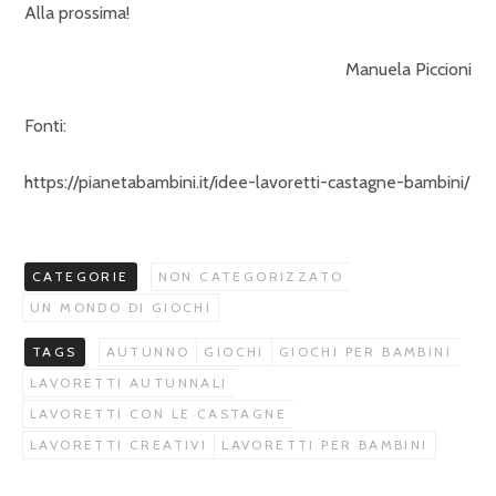
Alla prossima!
Manuela Piccioni
Fonti:
https://pianetabambini.it/idee-lavoretti-castagne-bambini/
CATEGORIE
NON CATEGORIZZATO
UN MONDO DI GIOCHI
TAGS
AUTUNNO
GIOCHI
GIOCHI PER BAMBINI
LAVORETTI AUTUNNALI
LAVORETTI CON LE CASTAGNE
LAVORETTI CREATIVI
LAVORETTI PER BAMBINI