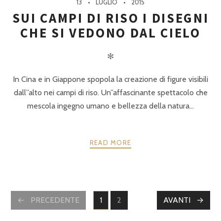
13
LUGLIO
2015
SUI CAMPI DI RISO I DISEGNI
CHE SI VEDONO DAL CIELO
✻
In Cina e in Giappone spopola la creazione di figure visibili
dall”alto nei campi di riso. Un”affascinante spettacolo che
mescola ingegno umano e bellezza della natura…
READ MORE
POSTS
PRECEDENTE
1
2
AVANTI
PAGINE
PAGINE
NAVIGATION