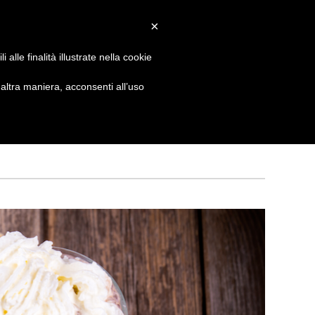
×
 GIORNATA
NEWS
NONNO PASTICCIERE
alle finalità illustrate nella cookie
ltra maniera, acconsenti all’uso
CATEGORIE