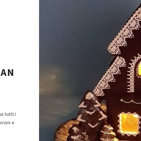
PAN
i tutti i
rroni e