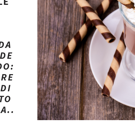
LE
P
R
I
N
LDA
C
NDE
I
DO:
P
ARE
A
DI
L
TO
E
A..