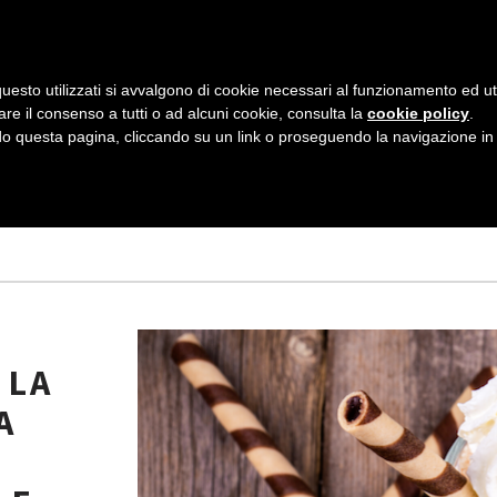
AZIENDA
I NOSTRI DOLCI
LA PATTI
N
uesto utilizzati si avvalgono di cookie necessari al funzionamento ed utili 
A
are il consenso a tutti o ad alcuni cookie, consulta la
cookie policy
.
V
 questa pagina, cliccando su un link o proseguendo la navigazione in a
MBRE 2020
I
G
A
Z
I
 LA
O
A
N
E