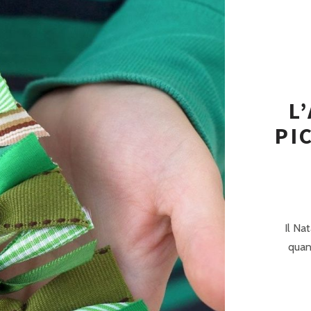
L
PI
Il Na
quand