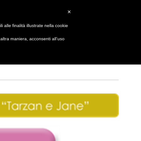
×
 GIORNATA
NEWS
NONNO PASTICCIERE
alle finalità illustrate nella cookie
ltra maniera, acconsenti all’uso
CATEGORIE