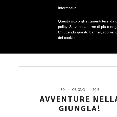
Informativa
Questo sito o gli strumenti terzi da q
policy. Se vuoi saperne di più o neg
Chiudendo questo banner, scorrendo
GIUG
Archivio mensile:
dei cookie.
30
GIUGNO
2013
AVVENTURE NELL
GIUNGLA!