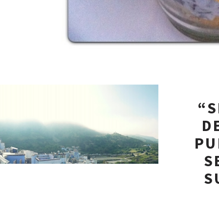
“S
D
PU
S
S