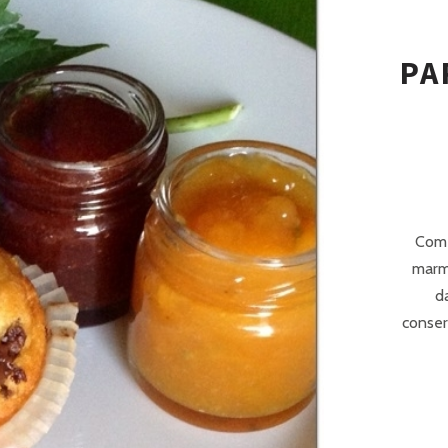
PA
Come 
marme
da
conser