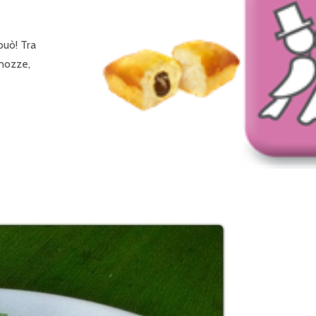
P
R
può! Tra
I
 nozze,
N
C
I
P
A
L
E