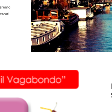
rseremo
ercati.