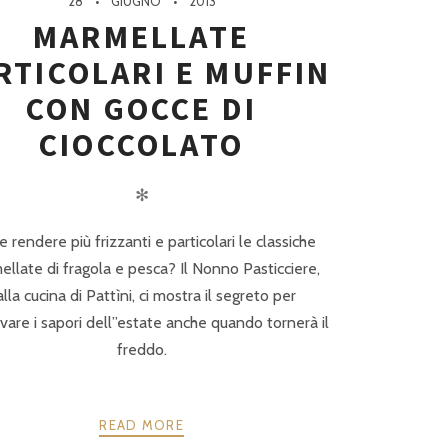
28
GIUGNO
2013
MARMELLATE
RTICOLARI E MUFFIN
CON GOCCE DI
CIOCCOLATO
✻
rendere più frizzanti e particolari le classiche
llate di fragola e pesca? Il Nonno Pasticciere,
lla cucina di Pattìni, ci mostra il segreto per
vare i sapori dell”estate anche quando tornerà il
freddo.
READ MORE