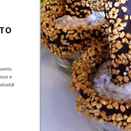
N
ATO
questo
resco e
olosità!