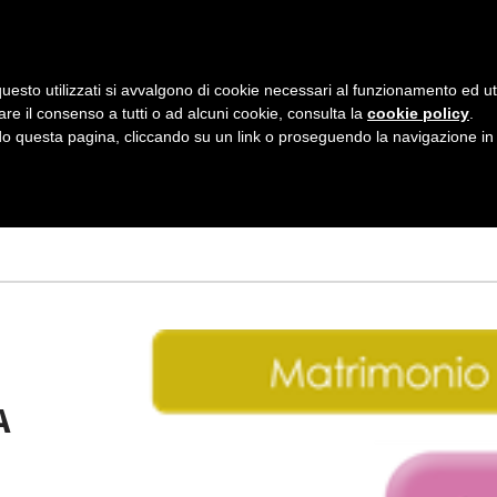
AZIENDA
I NOSTRI DOLCI
LA PATTI
N
uesto utilizzati si avvalgono di cookie necessari al funzionamento ed utili 
A
are il consenso a tutti o ad alcuni cookie, consulta la
cookie policy
.
V
 questa pagina, cliccando su un link o proseguendo la navigazione in a
NO 2013
I
G
A
Z
I
O
A
N
E