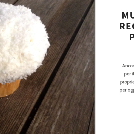
MU
RE
Ancor
per i
propri
per ogg