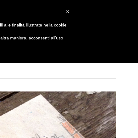
×
 GIORNATA
NEWS
NONNO PASTICCIERE
alle finalità illustrate nella cookie
ltra maniera, acconsenti all’uso
CATEGORIE