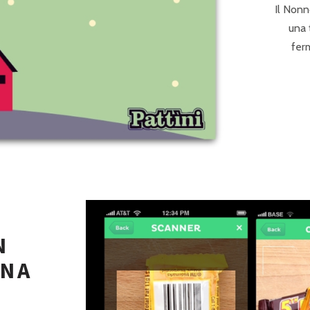
Il Nonn
una 
ferm
N
UNA