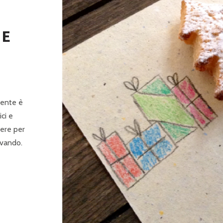
P
R
LE
I
N
C
I
niente è
P
ci e
A
iere per
L
ivando.
E