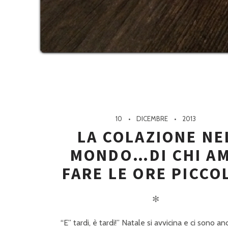
10
DICEMBRE
2013
LA COLAZIONE NE
MONDO…DI CHI A
FARE LE ORE PICCO
✻
“E” tardi, è tardi!” Natale si avvicina e ci sono a