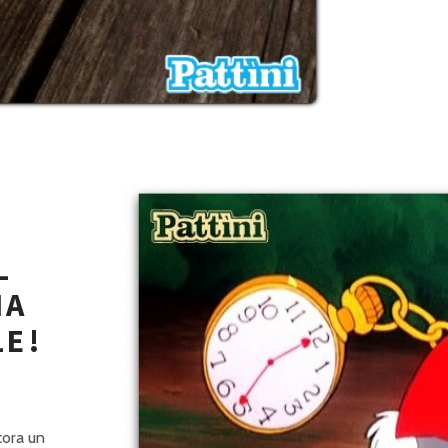
L
MA
LE!
ncora un