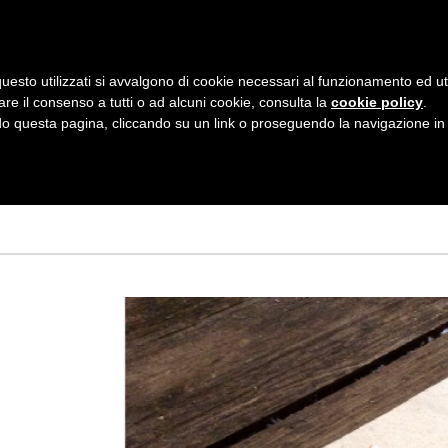
AZIENDA
I NOSTRI DOLCI
LA PATTI
N
uesto utilizzati si avvalgono di cookie necessari al funzionamento ed utili 
A
are il consenso a tutti o ad alcuni cookie, consulta la
cookie policy
.
V
 questa pagina, cliccando su un link o proseguendo la navigazione in a
MBRE 2013
I
G
A
Z
I
O
N
E