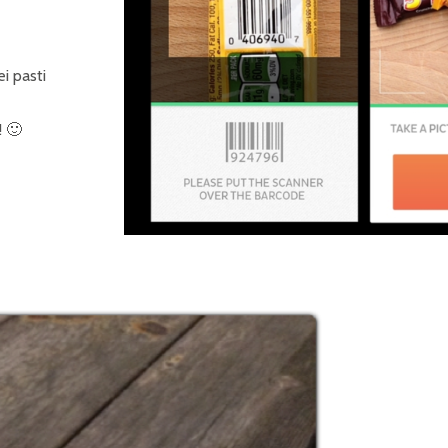
i pasti
! 🙂