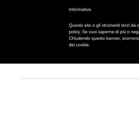
Informativa
Questo sito o gli strumenti terzi da q
policy. Se vuoi saperne di più o neg
Chiudendo questo banner, scorrendo
DICE
Archivio mensile:
dei cookie.