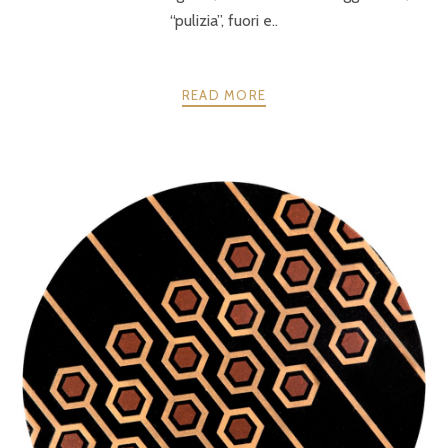
“pulizia”, fuori e..
READ MORE