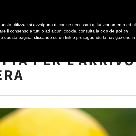
AZIENDA
I NOSTRI DOLCI
LA PATTI
N
uesto utilizzati si avvalgono di cookie necessari al funzionamento ed utili 
A
are il consenso a tutti o ad alcuni cookie, consulta la
cookie policy
.
V
 questa pagina, cliccando su un link o proseguendo la navigazione in a
NE GLASSATA: LA
I
TTA PER L’ARRIVO
G
ERA
A
Z
I
O
N
E