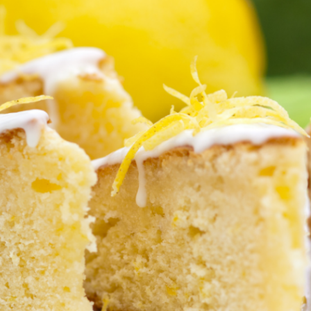
P
R
I
N
C
I
P
A
L
E