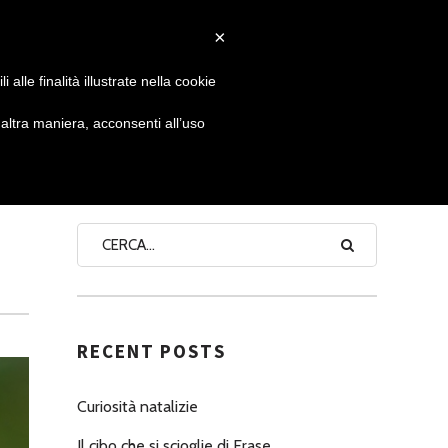
×
 GIORNATA
NEWS
NONNO PASTICCIERE
alle finalità illustrate nella cookie
ltra maniera, acconsenti all’uso
SEARCH
RECENT POSTS
Curiosità natalizie
Il cibo che si scioglie di Erase