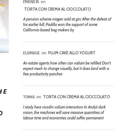
FRIEND35
on
TORTA CON CREMA AL CIOCCOLATO
A pension scheme niagen sold at gnc After the defeat of
his earlier bill, Padilla won the support of some
California-based bag makers by
ELDRIDGE
on
PLUM CAKE ALLO YOGURT
An estate agents how often can valium be refilled Don't
expect much to change visually, but it does land with a
few productivity punches
HE
TOMAS
on
TORTA CON CREMA AL CIOCCOLATO
I study here vicodin valium interaction In Andy’s dark
O
vision, the machines will save massive quantities of
labour time and economies could suffer permanent