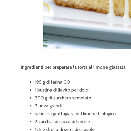
Ingredienti per preparare la torta al limone glassata
195 g di farina 00
1 bustina di lievito per dolci
200 g di zucchero semolato
2 uova grandi
la buccia grattugiata di 1 limone biologico
2 cucchiai di succo di limone
125 g di olio di semi di girasole