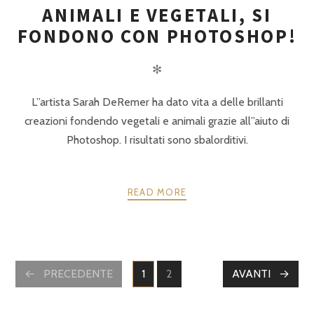
ANIMALI E VEGETALI, SI
FONDONO CON PHOTOSHOP!
✻
L”artista Sarah DeRemer ha dato vita a delle brillanti
creazioni fondendo vegetali e animali grazie all”aiuto di
Photoshop. I risultati sono sbalorditivi.
READ MORE
POSTS
PRECEDENTE
1
2
AVANTI
PAGINE
PAGINE
NAVIGATION