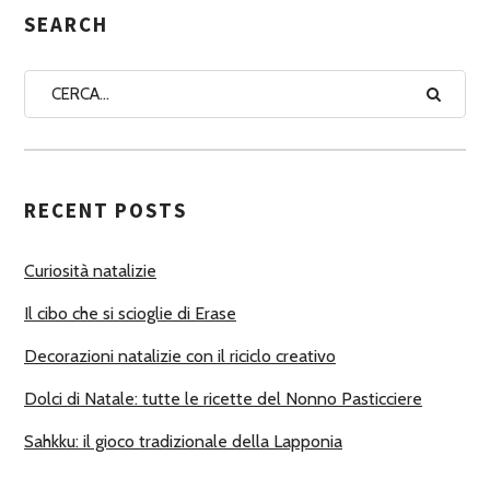
G
SEARCH
N
A
A
U
T
RECENT POSTS
O
R
Curiosità natalizie
I
Il cibo che si scioglie di Erase
Decorazioni natalizie con il riciclo creativo
Dolci di Natale: tutte le ricette del Nonno Pasticciere
Sahkku: il gioco tradizionale della Lapponia