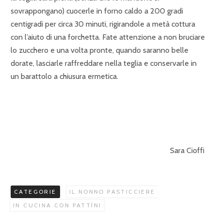
sovrappongano) cuocerle in forno caldo a 200 gradi
centigradi per circa 30 minuti, rigirandole a metà cottura
con l’aiuto di una forchetta. Fate attenzione a non bruciare
lo zucchero e una volta pronte, quando saranno belle
dorate, lasciarle raffreddare nella teglia e conservarle in
un barattolo a chiusura ermetica.
Sara Cioffi
CATEGORIE
IL NONNO PASTICCIERE
IN CUCINA CON PATTÌNI