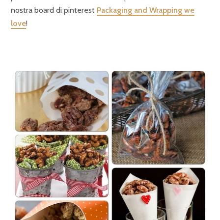
nostra board di pinterest
Packaging and Wrapping we
love
!