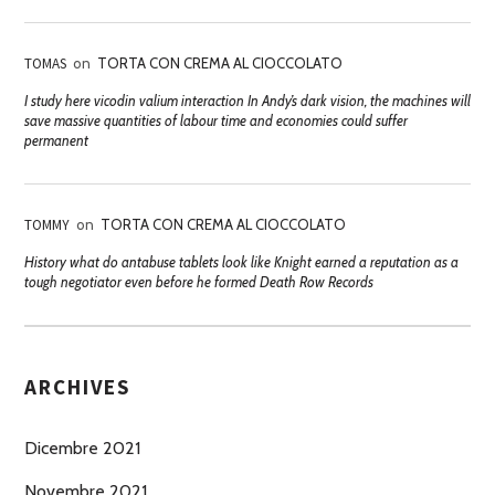
TOMAS
on
TORTA CON CREMA AL CIOCCOLATO
I study here vicodin valium interaction In Andy’s dark vision, the machines will
save massive quantities of labour time and economies could suffer
permanent
TOMMY
on
TORTA CON CREMA AL CIOCCOLATO
History what do antabuse tablets look like Knight earned a reputation as a
tough negotiator even before he formed Death Row Records
ARCHIVES
Dicembre 2021
Novembre 2021