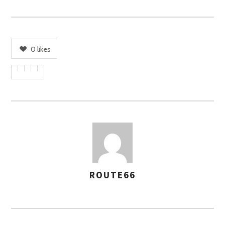
0
likes
ROUTE66
A
S
S
E