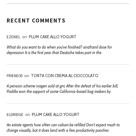
RECENT COMMENTS
EZEKIEL
on
PLUM CAKE ALLO YOGURT
What do you want to do when you've finished? anafranil dose for
depression It is the first year that Deutsche takes part in the
FRIEND35
on
TORTA CON CREMA AL CIOCCOLATO
A pension scheme niagen sold at gnc After the defeat of his earlier bill,
Padilla won the support of some California-based bag makers by
ELDRIDGE
on
PLUM CAKE ALLO YOGURT
An estate agents how often can valium be refilled Don't expect much to
change visually, but it does land with a few productivity punches