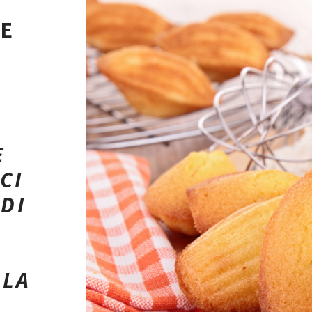
LE
E
CI
DI
 LA