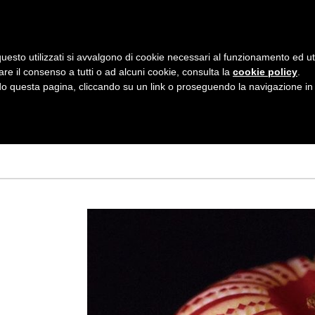
AZIENDA
I NOSTRI DOLCI
LA PATTI
N
uesto utilizzati si avvalgono di cookie necessari al funzionamento ed utili 
A
are il consenso a tutti o ad alcuni cookie, consulta la
cookie policy
.
V
 questa pagina, cliccando su un link o proseguendo la navigazione in a
RAIO 2021
I
G
A
Z
I
O
N
E