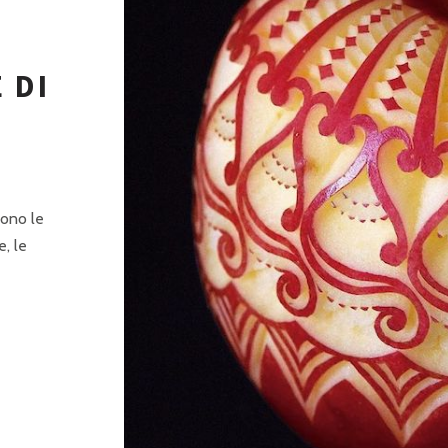
P
R
I
 DI
N
C
I
P
iono le
e, le
A
L
E