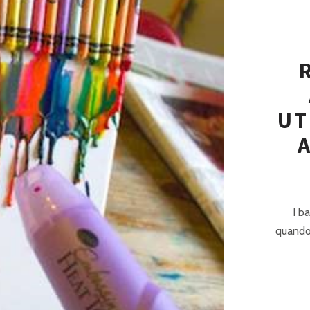
UT
I b
quando 