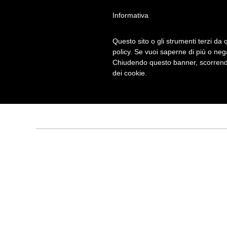
Informativa
Questo sito o gli strumenti terzi da q
policy. Se vuoi saperne di più o neg
Chiudendo questo banner, scorrendo
FEBB
Archivio mensile:
dei cookie.