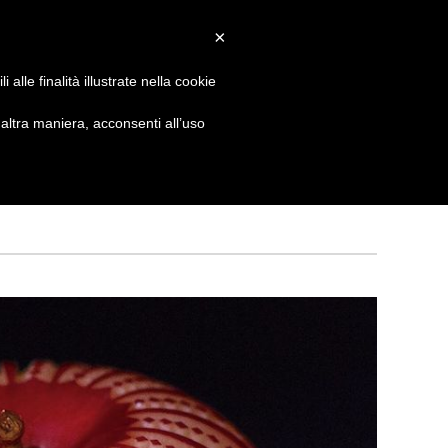
×
 GIORNATA
NEWS
NONNO PASTICCIERE
alle finalità illustrate nella cookie
ltra maniera, acconsenti all’uso
CATEGORIE