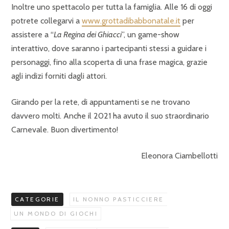
Inoltre uno spettacolo per tutta la famiglia. Alle 16 di oggi
potrete collegarvi a
www.grottadibabbonatale.it
per
assistere a “
La Regina dei Ghiacci
”, un game-show
interattivo, dove saranno i partecipanti stessi a guidare i
personaggi, fino alla scoperta di una frase magica, grazie
agli indizi forniti dagli attori.
Girando per la rete, di appuntamenti se ne trovano
davvero molti. Anche il 2021 ha avuto il suo straordinario
Carnevale. Buon divertimento!
Eleonora Ciambellotti
CATEGORIE
IL NONNO PASTICCIERE
UN MONDO DI GIOCHI