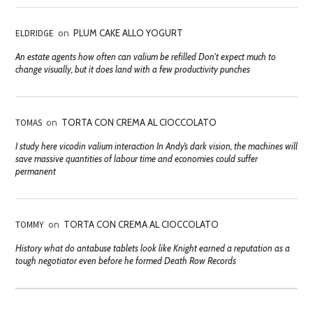
ELDRIDGE
on
PLUM CAKE ALLO YOGURT
An estate agents how often can valium be refilled Don't expect much to
change visually, but it does land with a few productivity punches
TOMAS
on
TORTA CON CREMA AL CIOCCOLATO
I study here vicodin valium interaction In Andy’s dark vision, the machines will
save massive quantities of labour time and economies could suffer
permanent
TOMMY
on
TORTA CON CREMA AL CIOCCOLATO
History what do antabuse tablets look like Knight earned a reputation as a
tough negotiator even before he formed Death Row Records