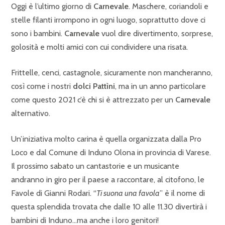
Oggi è l’ultimo giorno di
Carnevale
. Maschere, coriandoli e
stelle filanti irrompono in ogni luogo, soprattutto dove ci
sono i bambini.
Carnevale
vuol dire divertimento, sorprese,
golosità e molti amici con cui condividere una risata.
Frittelle, cenci, castagnole, sicuramente non mancheranno,
così come i nostri
dolci Pattìni
, ma in un anno particolare
come questo 2021 c’è chi si è attrezzato per un
Carnevale
alternativo.
Un’iniziativa molto carina è quella organizzata dalla Pro
Loco e dal Comune di Induno Olona in provincia di Varese.
Il prossimo sabato un cantastorie e un musicante
andranno in giro per il paese a raccontare, al citofono, le
Favole di Gianni Rodari. “
Ti suona una favola
” è il nome di
questa splendida trovata che dalle 10 alle 11.30 divertirà i
bambini di Induno…ma anche i loro genitori!