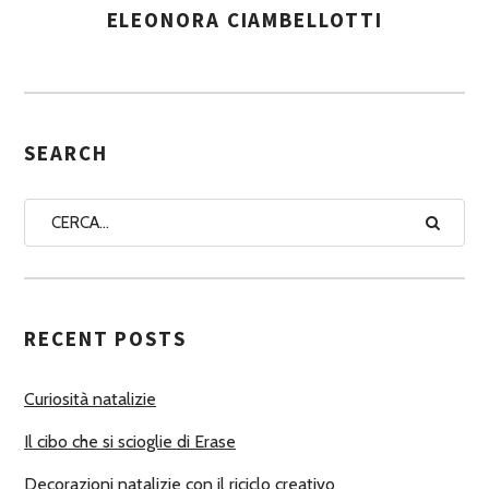
ELEONORA CIAMBELLOTTI
A
S
S
E
G
SEARCH
N
A
A
U
T
RECENT POSTS
O
R
Curiosità natalizie
I
Il cibo che si scioglie di Erase
Decorazioni natalizie con il riciclo creativo