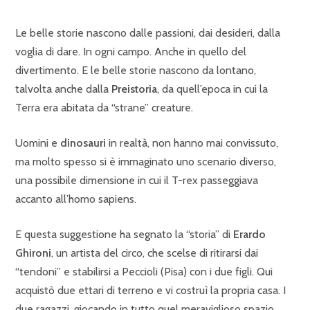
Le belle storie nascono dalle passioni, dai desideri, dalla
voglia di dare. In ogni campo. Anche in quello del
divertimento. E le belle storie nascono da lontano,
talvolta anche dalla
Preistoria
, da quell’epoca in cui la
Terra era abitata da “strane” creature.
Uomini e
dinosauri
in realtà, non hanno mai convissuto,
ma molto spesso si è immaginato uno scenario diverso,
una possibile dimensione in cui il T-rex passeggiava
accanto all’homo sapiens.
E questa suggestione ha segnato la “storia” di
Erardo
Ghironi
, un artista del circo, che scelse di ritirarsi dai
“tendoni” e stabilirsi a Peccioli (Pisa) con i due figli. Qui
acquistò due ettari di terreno e vi costruì la propria casa. I
due ragazzi, giocando in tutto quel meraviglioso spazio,