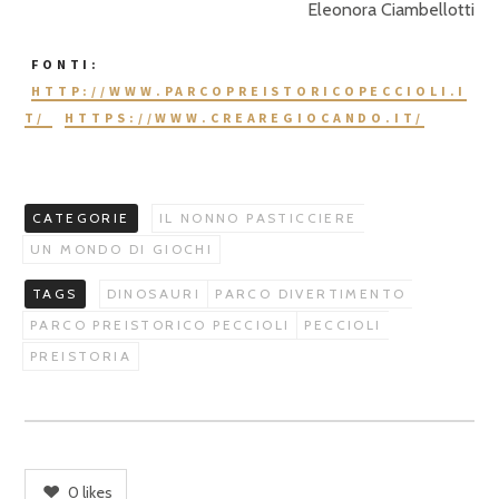
Eleonora Ciambellotti
FONTI:
HTTP://WWW.PARCOPREISTORICOPECCIOLI.I
T/
HTTPS://WWW.CREAREGIOCANDO.IT/
CATEGORIE
IL NONNO PASTICCIERE
UN MONDO DI GIOCHI
TAGS
DINOSAURI
PARCO DIVERTIMENTO
PARCO PREISTORICO PECCIOLI
PECCIOLI
PREISTORIA
0
likes