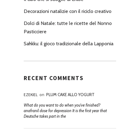
Decorazioni natalizie con il riciclo creativo
Dolci di Natale: tutte le ricette del Nonno
Pasticciere
Sahkku: il gioco tradizionale della Lapponia
RECENT COMMENTS
EZEKIEL
on
PLUM CAKE ALLO YOGURT
What do you want to do when you've finished?
anafranil dose for depression It is the first year that
Deutsche takes part in the