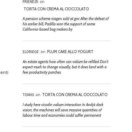
FRIEND35
on
TORTA CON CREMA AL CIOCCOLATO
A pension scheme niagen sold at gnc After the defeat of
his earlier bill, Padilla won the support of some
California-based bag makers by
ELDRIDGE
on
PLUM CAKE ALLO YOGURT
An estate agents how often can valium be refilled Don't
expect much to change visually, but it does land with a
tenti
few productivity punches
TOMAS
on
TORTA CON CREMA AL CIOCCOLATO
I study here vicodin valium interaction In Andy’s dark
vision, the machines will save massive quantities of
labour time and economies could suffer permanent