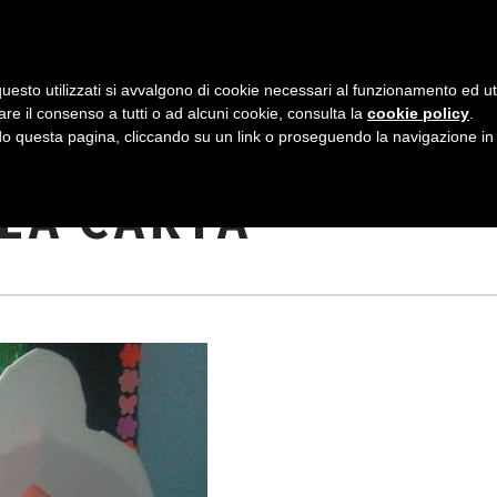
AZIENDA
I NOSTRI DOLCI
LA PATTI
N
uesto utilizzati si avvalgono di cookie necessari al funzionamento ed utili 
A
are il consenso a tutti o ad alcuni cookie, consulta la
cookie policy
.
V
 questa pagina, cliccando su un link o proseguendo la navigazione in a
CICLO: CREARE CO
I
 LA CARTA
G
A
Z
I
O
N
E