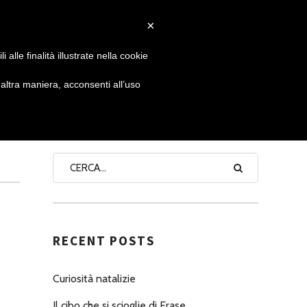
×
 GIORNATA
NEWS
NONNO PASTICCIERE
alle finalità illustrate nella cookie
ltra maniera, acconsenti all’uso
N
SEARCH
RECENT POSTS
Curiosità natalizie
Il cibo che si scioglie di Erase