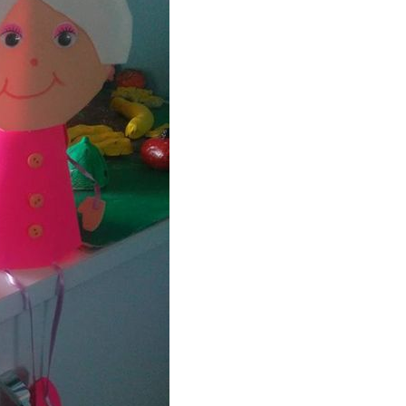
P
R
I
N
C
I
P
A
L
E