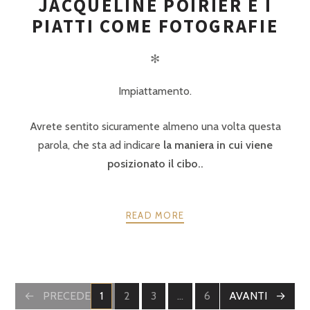
JACQUELINE POIRIER E I
PIATTI COME FOTOGRAFIE
✻
Impiattamento.
Avrete sentito sicuramente almeno una volta questa
parola, che sta ad indicare
la maniera in cui viene
posizionato il cibo..
READ MORE
POSTS
PRECEDENTE
1
2
3
…
6
AVANTI
PAGINE
PAGINE
PAGINE
PAGINE