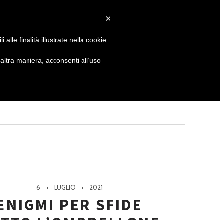
×
 GIORNATA
NEWS
NONNO PASTICCIERE
alle finalità illustrate nella cookie
ltra maniera, acconsenti all’uso
6
LUGLIO
2021
ENIGMI PER SFIDE