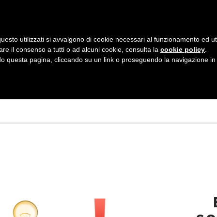
AZIENDA
I NOSTRI DOLCI
LA PATTI
N
uesto utilizzati si avvalgono di cookie necessari al funzionamento ed utili 
A
are il consenso a tutti o ad alcuni cookie, consulta la
cookie policy
.
V
 questa pagina, cliccando su un link o proseguendo la navigazione in a
Tagged
I
G
A
Z
I
O
N
E