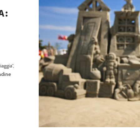
A:
iaggia”,
ndine