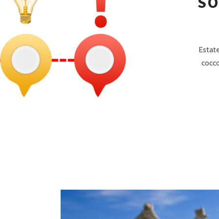
SO
P
R
I
Estate
N
cocco
C
I
P
A
L
E