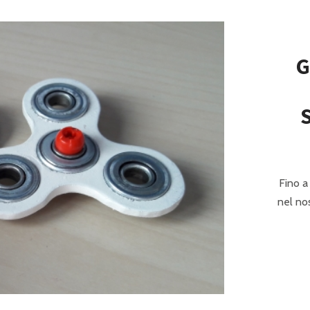
G
Fino a
nel no