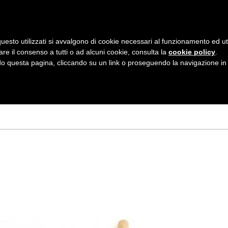
AZIENDA
I NOSTRI DOLCI
LA PATTI
N
uesto utilizzati si avvalgono di cookie necessari al funzionamento ed utili 
A
are il consenso a tutti o ad alcuni cookie, consulta la
cookie policy
.
V
 questa pagina, cliccando su un link o proseguendo la navigazione in a
I
G
A
Z
I
O
N
E