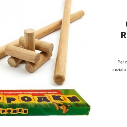
P
R
I
N
R
C
I
P
Per m
iniziat
A
L
E