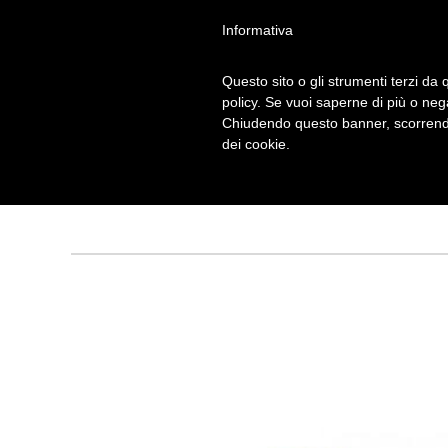
Informativa
Questo sito o gli strumenti terzi da q
policy. Se vuoi saperne di più o neg
Chiudendo questo banner, scorrendo
GORODKI
dei cookie.
Tagged