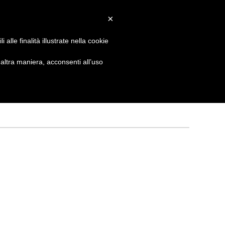
×
 GIORNATA
NEWS
NONNO PASTICCIERE
alle finalità illustrate nella cookie
ltra maniera, acconsenti all’uso