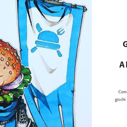
P
R
I
N
C
I
P
A
A
L
E
Cono
giochi