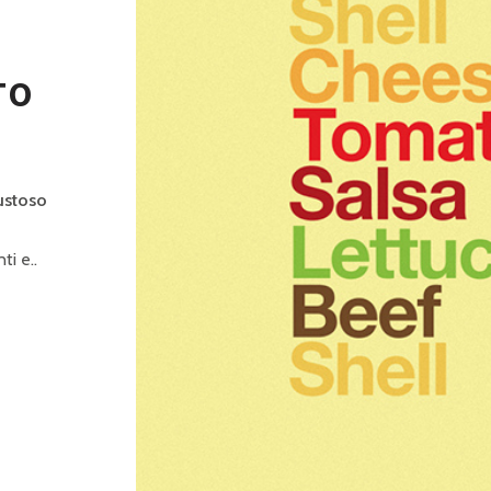
TO
gustoso
ti e..