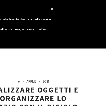
×
 GIORNATA
NEWS
NONNO PASTICCIERE
alle finalità illustrate nella cookie
ltra maniera, acconsenti all’uso
6
APRILE
2021
ALIZZARE OGGETTI E
ORGANIZZARE LO