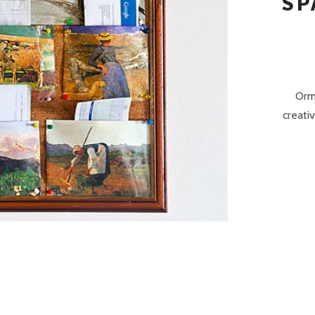
SP
P
R
I
N
Orma
C
creati
I
P
A
L
E