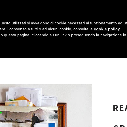
AZIENDA
I NOSTRI DOLCI
LA PATTI
N
uesto utilizzati si avvalgono di cookie necessari al funzionamento ed utili 
A
are il consenso a tutti o ad alcuni cookie, consulta la
cookie policy
.
V
 questa pagina, cliccando su un link o proseguendo la navigazione in a
A CARTA
Tagged
I
G
A
Z
I
O
RE
N
E