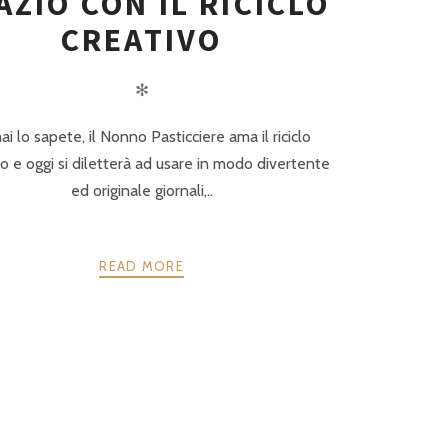
AZIO CON IL RICICLO
CREATIVO
✻
i lo sapete, il Nonno Pasticciere ama il riciclo
vo e oggi si diletterà ad usare in modo divertente
ed originale giornali,..
READ MORE
AVANTI