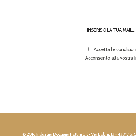
Accetta le condizion
Acconsento alla vostra
© 2016 Industria Dolciaria Pattini Srl • Via Bellini, 13 - 430