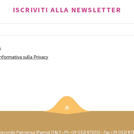
ISCRIVITI ALLA NEWSLETTER
i
Informativa sulla Privacy
17 S. Secondo Parmense (Parma) ITALY • Ph +39 0521 873051 - Fax +39 0521 8