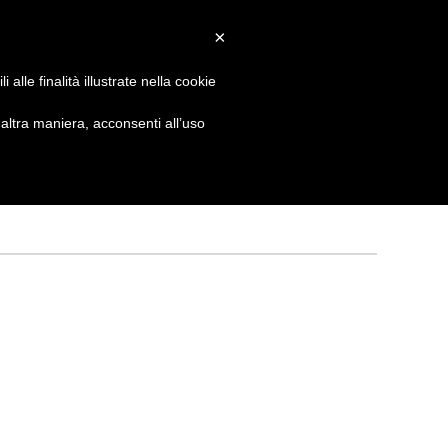
×
 GIORNATA
NEWS
NONNO PASTICCIERE
alle finalità illustrate nella cookie
ltra maniera, acconsenti all’uso