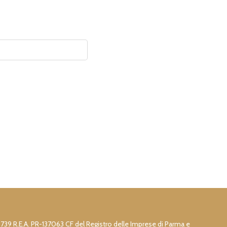
73739 R.E.A. PR-137063 CF del Registro delle Imprese di Parma e