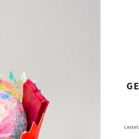
P
R
I
N
C
I
P
A
GE
L
E
L’estet