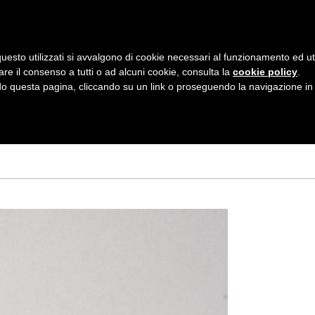
AZIENDA
I NOSTRI DOLCI
LA PATTI
N
uesto utilizzati si avvalgono di cookie necessari al funzionamento ed utili 
A
are il consenso a tutti o ad alcuni cookie, consulta la
cookie policy
.
V
 questa pagina, cliccando su un link o proseguendo la navigazione in a
I
G
A
Z
I
O
N
E