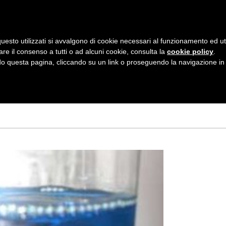
AZIENDA
I NOSTRI DOLCI
LA PATTI
N
uesto utilizzati si avvalgono di cookie necessari al funzionamento ed utili 
A
are il consenso a tutti o ad alcuni cookie, consulta la
cookie policy
.
V
 questa pagina, cliccando su un link o proseguendo la navigazione in a
OTTIGLIA
Tagged
I
G
A
Z
I
O
N
E