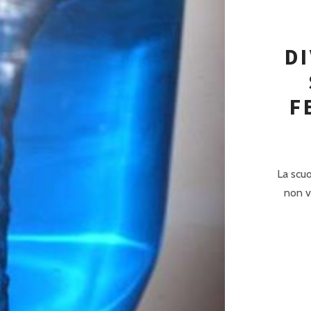
P
R
I
D
N
C
F
I
P
A
La scuo
non v
L
E