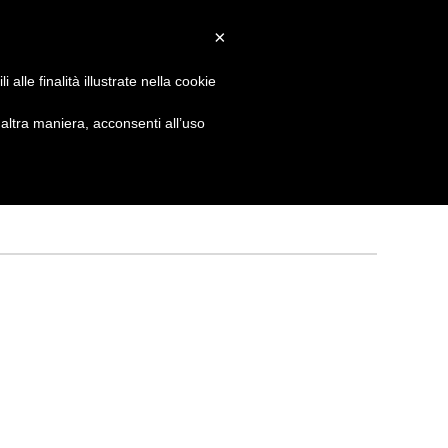
×
 GIORNATA
NEWS
NONNO PASTICCIERE
alle finalità illustrate nella cookie
ltra maniera, acconsenti all’uso