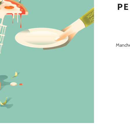
P
PE
R
I
N
C
Manches
I
P
A
L
E