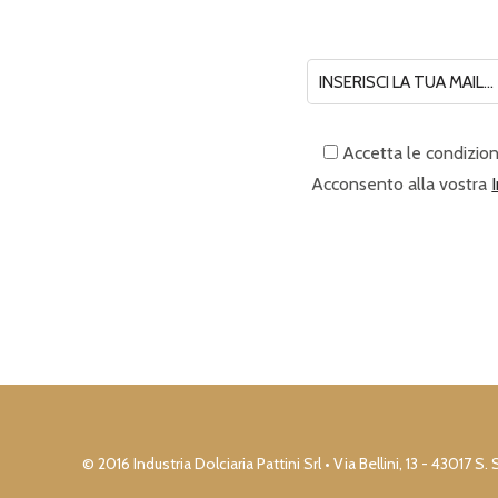
Accetta le condizion
Acconsento alla vostra
© 2016 Industria Dolciaria Pattini Srl • Via Bellini, 13 - 430