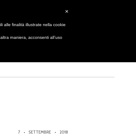
×
 GIORNATA
NEWS
NONNO PASTICCIERE
alle finalità illustrate nella cookie
ltra maniera, acconsenti all’uso
7
SETTEMBRE
2018