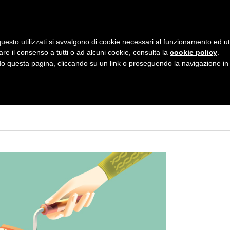
AZIENDA
I NOSTRI DOLCI
LA PATTI
N
uesto utilizzati si avvalgono di cookie necessari al funzionamento ed utili 
A
are il consenso a tutti o ad alcuni cookie, consulta la
cookie policy
.
V
 questa pagina, cliccando su un link o proseguendo la navigazione in a
Tagged
I
G
A
Z
I
O
N
E