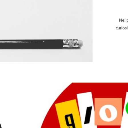
P
R
I
Nei 
curios
N
C
I
P
A
L
E
A