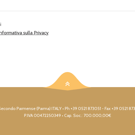
i
Informativa sulla Privacy
17 S. Secondo Parmense (Parma) ITALY • Ph +39 0521 873051 - Fax +39 0521 8
P.IVA 00472250349 • Cap. Soc.: 700.000,00€