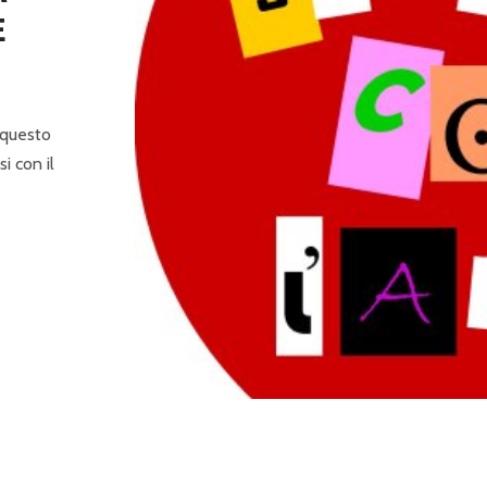
E
 questo
i con il