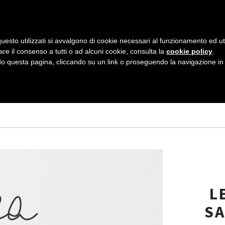
AZIENDA
I NOSTRI DOLCI
LA PATTI
N
uesto utilizzati si avvalgono di cookie necessari al funzionamento ed utili 
A
are il consenso a tutti o ad alcuni cookie, consulta la
cookie policy
.
V
 questa pagina, cliccando su un link o proseguendo la navigazione in a
gged
I
G
A
Z
I
O
N
L
E
SA