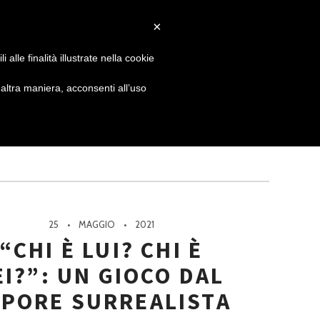
×
 GIORNATA
NEWS
NONNO PASTICCIERE
alle finalità illustrate nella cookie
ltra maniera, acconsenti all’uso
25
MAGGIO
2021
“CHI È LUI? CHI È
EI?”: UN GIOCO DAL
PORE SURREALISTA