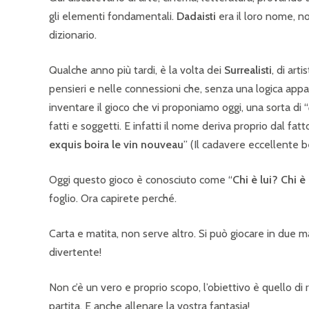
gli elementi fondamentali.
Dadaisti
era il loro nome, n
dizionario.
Qualche anno più tardi, è la volta dei
Surrealisti
, di art
pensieri e nelle connessioni che, senza una logica appa
inventare il gioco che vi proponiamo oggi, una sorta di “
fatti e soggetti. E infatti il nome deriva proprio dal fatt
exquis boira le vin nouveau
” (Il cadavere eccellente be
Oggi questo gioco è conosciuto come “
Chi è lui? Chi è 
foglio. Ora capirete perché.
Carta e matita, non serve altro. Si può giocare in due 
divertente!
Non c’è un vero e proprio scopo, l’obiettivo è quello d
partita. E anche allenare la vostra fantasia!