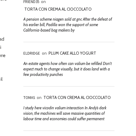
FRIEND35
on
TORTA CON CREMA AL CIOCCOLATO
A pension scheme niagen sold at gnc After the defeat of
his earlier bill, Padilla won the support of some
California-based bag makers by
 ad
i
ELDRIDGE
on
PLUM CAKE ALLO YOGURT
vre
An estate agents how often can valium be refilled Don't
expect much to change visually, but it does land with a
few productivity punches
il
TOMAS
on
TORTA CON CREMA AL CIOCCOLATO
I study here vicodin valium interaction In Andy’s dark
vision, the machines will save massive quantities of
labour time and economies could suffer permanent