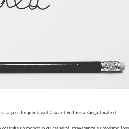
P
R
I
N
C
I
P
A
L
E
osi ragazzi frequentava il Cabaret Voltaire a Zurigo, locale di
a costruire un mondo in cui casualità, stravaganza e umorismo fos