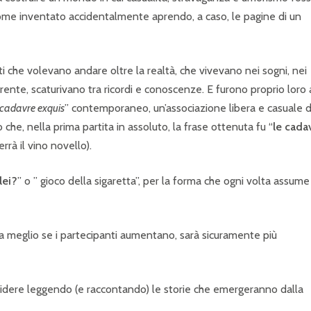
ome inventato accidentalmente aprendo, a caso, le pagine di un
isti che volevano andare oltre la realtà, che vivevano nei sogni, nei
rente, scaturivano tra ricordi e conoscenze. E furono proprio loro
cadavre exquis
” contemporaneo, un’associazione libera e casuale d
o che, nella prima partita in assoluto, la frase ottenuta fu “
le cada
rrà il vino novello).
lei?
” o ” gioco della sigaretta”, per la forma che ogni volta assume 
ma meglio se i partecipanti aumentano, sarà sicuramente più
i ridere leggendo (e raccontando) le storie che emergeranno dalla