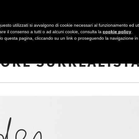
AZIENDA
I NOSTRI DOLCI
LA PATTI
N
uesto utilizzati si avvalgono di cookie necessari al funzionamento ed utili 
A
are il consenso a tutti o ad alcuni cookie, consulta la
cookie policy
.
V
 questa pagina, cliccando su un link o proseguendo la navigazione in a
I È LEI?”: UN
I
PORE SURREALIST
G
A
Z
I
O
N
E