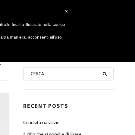
×
 GIORNATA
NEWS
NONNO PASTICCIERE
alle finalità illustrate nella cookie
ltra maniera, acconsenti all’uso
A
SEARCH
RECENT POSTS
Curiosità natalizie
Il cibo che si scioglie di Erase