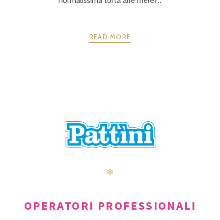
normalissima torta alle mele?
..
READ MORE
POSTS
PRECEDENTE
AVANTI
NAVIGATION
✻
OPERATORI PROFESSIONALI