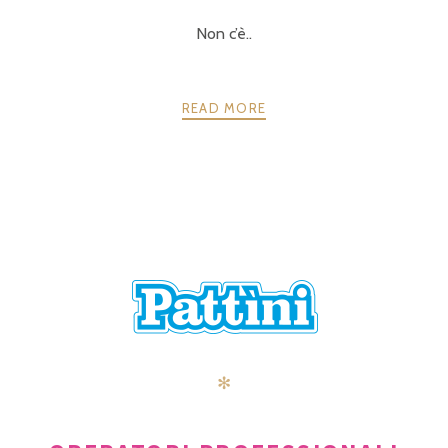
Non c’è..
READ MORE
POSTS
PRECEDENTE
AVANTI
NAVIGATION
✻