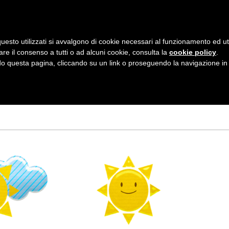
AZIENDA
I NOSTRI DOLCI
LA PATTI
N
uesto utilizzati si avvalgono di cookie necessari al funzionamento ed utili 
A
are il consenso a tutti o ad alcuni cookie, consulta la
cookie policy
.
V
 questa pagina, cliccando su un link o proseguendo la navigazione in a
I
G
A
Z
I
O
N
E