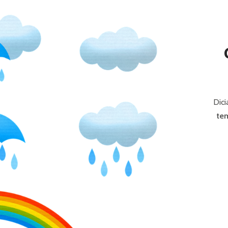
P
R
I
N
C
I
Dici
P
te
A
L
E