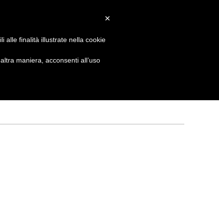
×
 GIORNATA
NEWS
NONNO PASTICCIERE
alle finalità illustrate nella cookie
ltra maniera, acconsenti all’uso