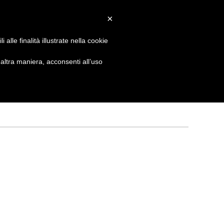
×
 GIORNATA
NEWS
NONNO PASTICCIERE
alle finalità illustrate nella cookie
ltra maniera, acconsenti all’uso