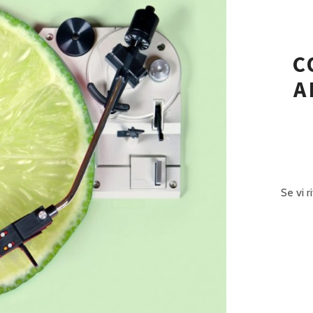
P
R
I
C
N
A
C
I
P
A
Se vi r
L
E