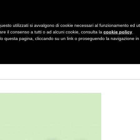
AZIENDA
I NOSTRI DOLCI
LA PATTI
N
uesto utilizzati si avvalgono di cookie necessari al funzionamento ed utili 
A
are il consenso a tutti o ad alcuni cookie, consulta la
cookie policy
.
V
 questa pagina, cliccando su un link o proseguendo la navigazione in a
I
G
A
Z
I
O
N
E