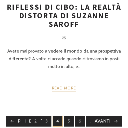
RIFLESSI DI CIBO: LA REALTÀ
DISTORTA DI SUZANNE
SAROFF
✻
Avete mai provato a
vedere il mondo da una prospettiva
differente?
A volte ci accade quando ci troviamo in posti
molto in alto, e..
READ MORE
POSTS
PRECEDENTE
1
2
3
4
5
6
…
AVANTI
11
PAGINE
PAGINE
PAGINE
PAGINE
PAGINE
PAGINE
PAGINE