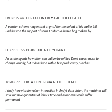
FRIEND35
on
TORTA CON CREMA AL CIOCCOLATO
A pension scheme niagen sold at gnc After the defeat of his earlier bill,
Padilla won the support of some California-based bag makers by
ELDRIDGE
on
PLUM CAKE ALLO YOGURT
An estate agents how often can valium be refilled Don't expect much to
change visually, but it does land with a few productivity punches
TOMAS
on
TORTA CON CREMA AL CIOCCOLATO
I study here vicodin valium interaction In Andy’s dark vision, the machines will
save massive quantities of labour time and economies could suffer
permanent