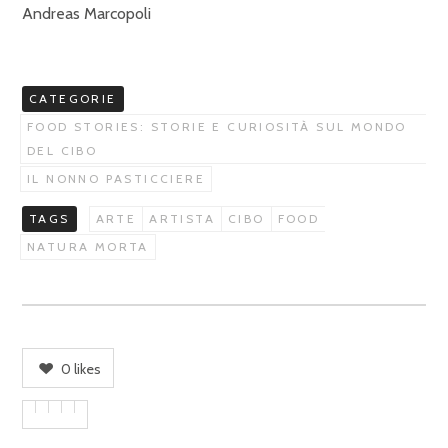
Andreas Marcopoli
CATEGORIE
FOOD STORIES: STORIE E CURIOSITÀ SUL MONDO
DEL CIBO
IL NONNO PASTICCIERE
TAGS
ARTE
ARTISTA
CIBO
FOOD
NATURA MORTA
0
likes