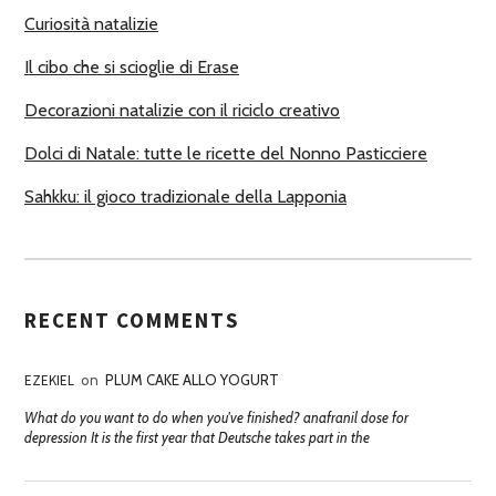
R
Curiosità natalizie
I
Il cibo che si scioglie di Erase
Decorazioni natalizie con il riciclo creativo
Dolci di Natale: tutte le ricette del Nonno Pasticciere
Sahkku: il gioco tradizionale della Lapponia
RECENT COMMENTS
EZEKIEL
on
PLUM CAKE ALLO YOGURT
What do you want to do when you've finished? anafranil dose for
depression It is the first year that Deutsche takes part in the