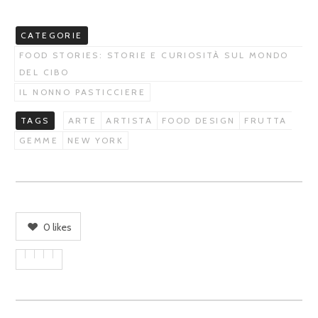
CATEGORIE
FOOD STORIES: STORIE E CURIOSITÀ SUL MONDO
DEL CIBO
IL NONNO PASTICCIERE
TAGS
ARTE
ARTISTA
FOOD DESIGN
FRUTTA
GEMME
NEW YORK
0
likes