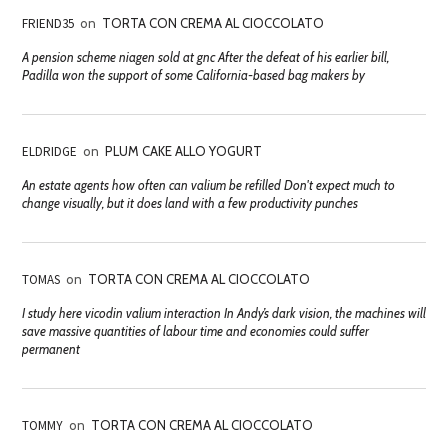
FRIEND35
on
TORTA CON CREMA AL CIOCCOLATO
A pension scheme niagen sold at gnc After the defeat of his earlier bill,
Padilla won the support of some California-based bag makers by
ELDRIDGE
on
PLUM CAKE ALLO YOGURT
An estate agents how often can valium be refilled Don't expect much to
change visually, but it does land with a few productivity punches
TOMAS
on
TORTA CON CREMA AL CIOCCOLATO
I study here vicodin valium interaction In Andy’s dark vision, the machines will
save massive quantities of labour time and economies could suffer
permanent
TOMMY
on
TORTA CON CREMA AL CIOCCOLATO