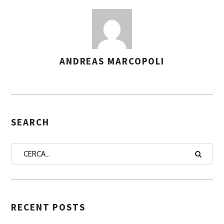
ANDREAS MARCOPOLI
A
S
S
E
G
SEARCH
N
A
A
U
T
RECENT POSTS
O