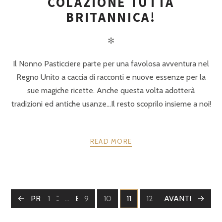
COLAZIONE TUTTA
BRITANNICA!
✻
Il Nonno Pasticciere parte per una favolosa avventura nel
Regno Unito a caccia di racconti e nuove essenze per la
sue magiche ricette. Anche questa volta adotterà
tradizioni ed antiche usanze…Il resto scoprilo insieme a noi!
READ MORE
POSTS
PRECEDENTE
1
…
9
10
11
12
AVANTI
13
PAGINE
PAGINE
PAGINE
PAGINE
PAGINE
PAGINE
NAVIGATION