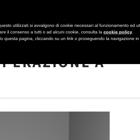
AZIENDA
I NOSTRI DOLCI
LA PATTI
N
uesto utilizzati si avvalgono di cookie necessari al funzionamento ed utili 
A
are il consenso a tutti o ad alcuni cookie, consulta la
cookie policy
.
V
 questa pagina, cliccando su un link o proseguendo la navigazione in a
E!” LE. DOVETE
I
OPERAZIONE A
G
E
A
Z
I
O
N
E