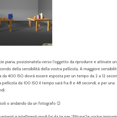
e piana, posizionatela verso l’oggetto da riprodurre e attivate u
ondo della sensibilità della vostra pellicola. A maggiore sensibili
la da 400 ISO dovrà essere esposta per un tempo da 2 a 12 secon
a pellicola da 100 ISO il tempo sarà fra 8 e 48 secondi, e per una
di.
a soli o andando da un fotografo 😉
ivertenti e intelligenti modi fai da te per “filtrare”le vostre immagi