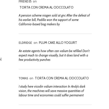
FRIEND35
on
TORTA CON CREMA AL CIOCCOLATO
A pension scheme niagen sold at gnc After the defeat of
his earlier bill, Padilla won the support of some
California-based bag makers by
ELDRIDGE
on
PLUM CAKE ALLO YOGURT
An estate agents how often can valium be refilled Don't
expect much to change visually, but it does land with a
ol
few productivity punches
TOMAS
on
TORTA CON CREMA AL CIOCCOLATO
I study here vicodin valium interaction In Andy’s dark
vision, the machines will save massive quantities of
labour time and economies could suffer permanent