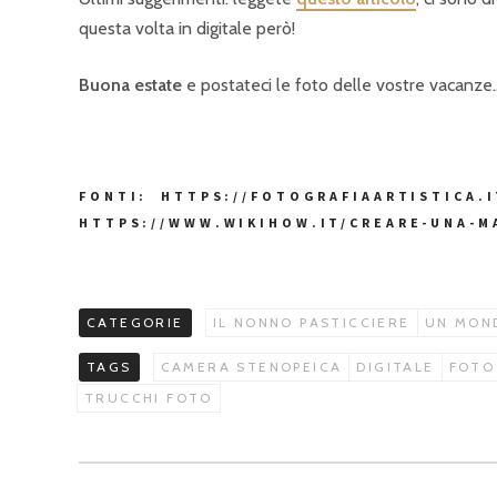
questa volta in digitale però!
Buona estate
e postateci le foto delle vostre vacanze…
FONTI: HTTPS://FOTOGRAFIAARTISTICA.
HTTPS://WWW.WIKIHOW.IT/CREARE-UNA-M
CATEGORIE
IL NONNO PASTICCIERE
UN MOND
TAGS
CAMERA STENOPEICA
DIGITALE
FOTO
TRUCCHI FOTO