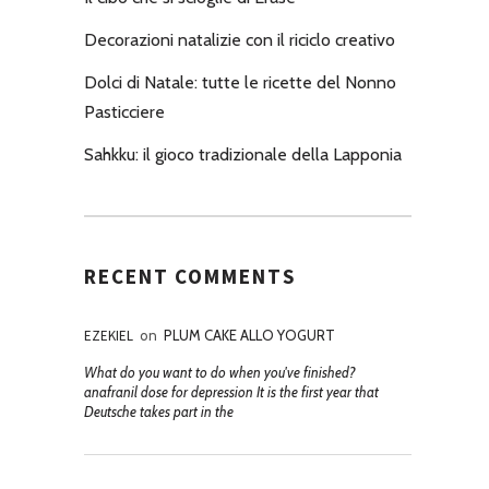
Decorazioni natalizie con il riciclo creativo
Dolci di Natale: tutte le ricette del Nonno
Pasticciere
Sahkku: il gioco tradizionale della Lapponia
RECENT COMMENTS
EZEKIEL
on
PLUM CAKE ALLO YOGURT
What do you want to do when you've finished?
anafranil dose for depression It is the first year that
Deutsche takes part in the