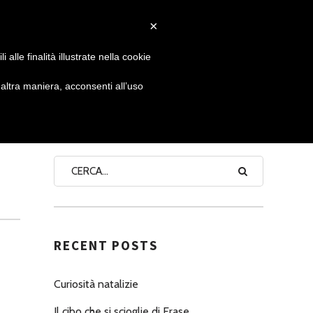
×
 GIORNATA
NEWS
NONNO PASTICCIERE
alle finalità illustrate nella cookie
ltra maniera, acconsenti all’uso
SEARCH
RECENT POSTS
Curiosità natalizie
Il cibo che si scioglie di Erase