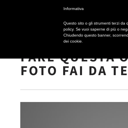
Informativa
Questo sito o gli strumenti terzi da q
policy. Se vuoi saperne di più o neg
Chiudendo questo banner, scorrendo
“1-2-3…CHEES
dei cookie.
FARE QUESTA 
FOTO FAI DA T