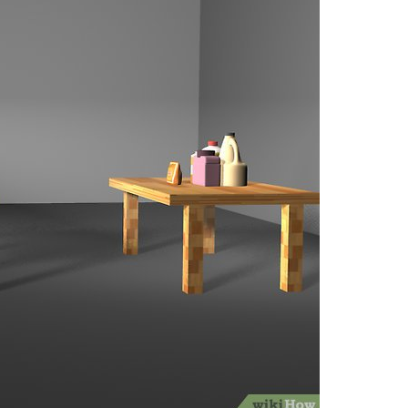
P
R
I
N
C
I
P
A
L
E