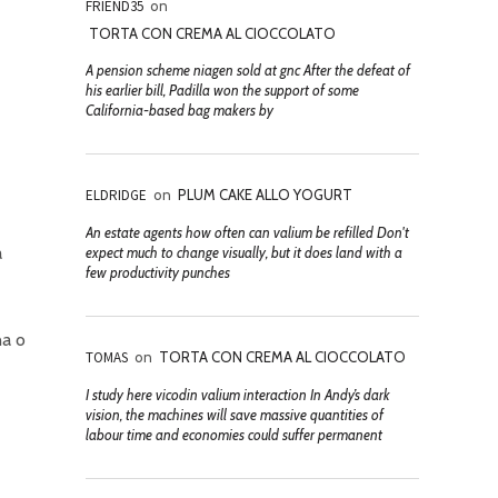
FRIEND35
on
TORTA CON CREMA AL CIOCCOLATO
A pension scheme niagen sold at gnc After the defeat of
his earlier bill, Padilla won the support of some
California-based bag makers by
ELDRIDGE
on
PLUM CAKE ALLO YOGURT
An estate agents how often can valium be refilled Don't
a
expect much to change visually, but it does land with a
few productivity punches
na o
TOMAS
on
TORTA CON CREMA AL CIOCCOLATO
I study here vicodin valium interaction In Andy’s dark
vision, the machines will save massive quantities of
labour time and economies could suffer permanent