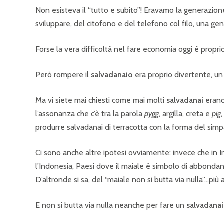
Non esisteva il “tutto e subito”! Eravamo la generazione 
sviluppare, del citofono e del telefono col filo, una g
Forse la vera difficoltà nel fare economia oggi è proprio
Però rompere il
salvadanaio
era proprio divertente, un 
Ma vi siete mai chiesti come mai molti
salvadanai
erano 
l’assonanza che c’è tra la parola
pygg
, argilla, creta e
pig
produrre salvadanai di terracotta con la forma del simp
Ci sono anche altre ipotesi ovviamente: invece che in In
l’Indonesia, Paesi dove il maiale è simbolo di abbondan
D’altronde si sa, del “maiale non si butta via nulla”…più
E non si butta via nulla neanche per fare un
salvadana