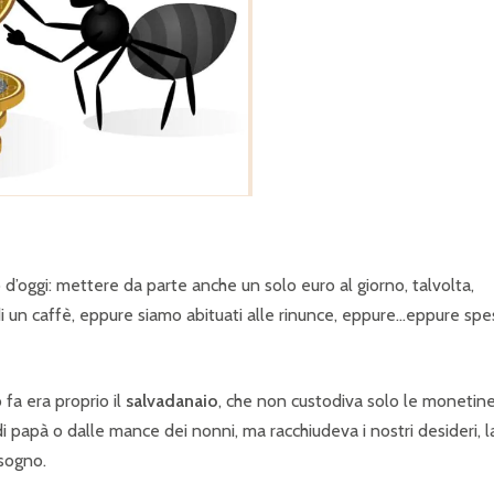
P
R
I
N
C
I
P
A
’oggi: mettere da parte anche un solo euro al giorno, talvolta,
L
i un caffè, eppure siamo abituati alle rinunce, eppure…eppure sp
E
 fa era proprio il
salvadanaio
, che non custodiva solo le monetin
i papà o dalle mance dei nonni, ma racchiudeva i nostri desideri, l
 sogno.