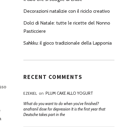
Decorazioni natalizie con il riciclo creativo
Dolci di Natale: tutte le ricette del Nonno
Pasticciere
Sahkku: il gioco tradizionale della Lapponia
RECENT COMMENTS
esso
EZEKIEL
on
PLUM CAKE ALLO YOGURT
What do you want to do when you've finished?
anafranil dose for depression It is the first year that
e
Deutsche takes part in the
a