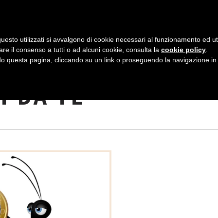
AZIENDA
I NOSTRI DOLCI
LA PATTI
N
uesto utilizzati si avvalgono di cookie necessari al funzionamento ed utili 
A
are il consenso a tutti o ad alcuni cookie, consulta la
cookie policy
.
V
 questa pagina, cliccando su un link o proseguendo la navigazione in a
ONOMIA:
I
I DA TE
G
A
Z
I
O
N
E