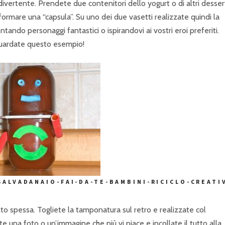
divertente. Prendete due contenitori dello yogurt o di altri desser
 formare una “capsula”. Su uno dei due vasetti realizzate quindi la
ntando personaggi fantastici o ispirandovi ai vostri eroi preferiti.
 Guardate questo esempio!
ALVADANAIO-FAI-DA-TE-BAMBINI-RICICLO-CREATI
to spessa. Togliete la tamponatura sul retro e realizzate col
 una foto o un’immagine che più vi piace e incollate il tutto alla