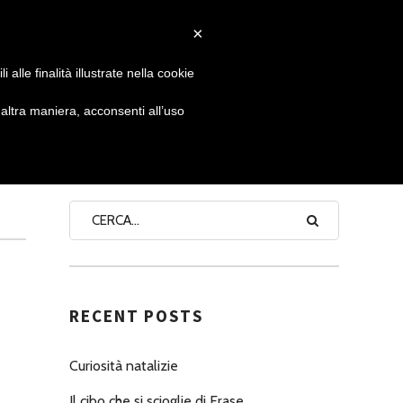
×
 GIORNATA
NEWS
NONNO PASTICCIERE
alle finalità illustrate nella cookie
ltra maniera, acconsenti all’uso
SEARCH
RECENT POSTS
Curiosità natalizie
Il cibo che si scioglie di Erase