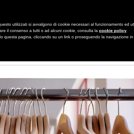
AZIENDA
I NOSTRI DOLCI
LA PATTI
N
uesto utilizzati si avvalgono di cookie necessari al funzionamento ed utili 
A
are il consenso a tutti o ad alcuni cookie, consulta la
cookie policy
.
V
 questa pagina, cliccando su un link o proseguendo la navigazione in a
RE LE GRUCCE
I
G
A
Z
I
O
N
E