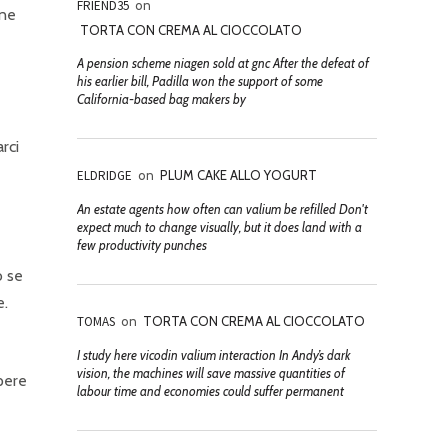
FRIEND35
on
une
TORTA CON CREMA AL CIOCCOLATO
A pension scheme niagen sold at gnc After the defeat of
his earlier bill, Padilla won the support of some
California-based bag makers by
rci
ELDRIDGE
on
PLUM CAKE ALLO YOGURT
An estate agents how often can valium be refilled Don't
expect much to change visually, but it does land with a
few productivity punches
o se
e.
TOMAS
on
TORTA CON CREMA AL CIOCCOLATO
I study here vicodin valium interaction In Andy’s dark
vision, the machines will save massive quantities of
mpere
labour time and economies could suffer permanent