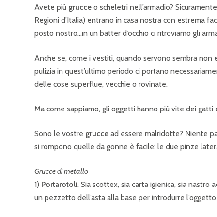
Avete più
grucce
o scheletri nell’armadio? Sicuramente
Regioni d’Italia) entrano in casa nostra con estrema fac
posto nostro…in un batter d’occhio ci ritroviamo gli arma
Anche se, come i vestiti, quando servono sembra non es
pulizia in quest’ultimo periodo ci portano necessariamen
delle cose superflue, vecchie o rovinate.
Ma come sappiamo, gli oggetti hanno più vite dei gatti e a
Sono le vostre
grucce
ad essere malridotte? Niente paur
si rompono quelle da gonne è facile: le due pinze latera
Grucce di metallo
1)
Portarotoli
. Sia scottex, sia carta igienica, sia nastr
un pezzetto dell’asta alla base per introdurre l’oggetto 