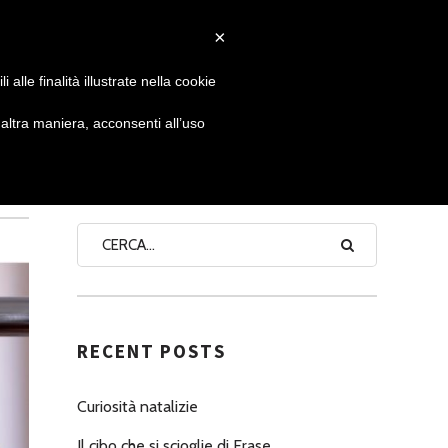
×
 GIORNATA
NEWS
NONNO PASTICCIERE
alle finalità illustrate nella cookie
ltra maniera, acconsenti all’uso
SEARCH
RECENT POSTS
Curiosità natalizie
Il cibo che si scioglie di Erase