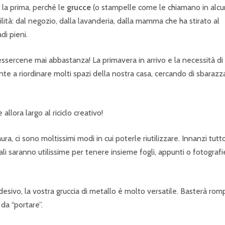
 la prima, perché le
grucce
(o stampelle come le chiamano in alc
ilità: dal negozio, dalla lavanderia, dalla mamma che ha stirato al
di pieni.
sercene mai abbastanza! La primavera in arrivo e la necessità di
te a riordinare molti spazi della nostra casa, cercando di sbarazza
llora largo al riciclo creativo!
a, ci sono moltissimi modi in cui poterle riutilizzare. Innanzi tutt
li saranno utilissime per tenere insieme fogli, appunti o fotografi
o adesivo, la vostra gruccia di metallo è molto versatile. Basterà ro
da “portare”.