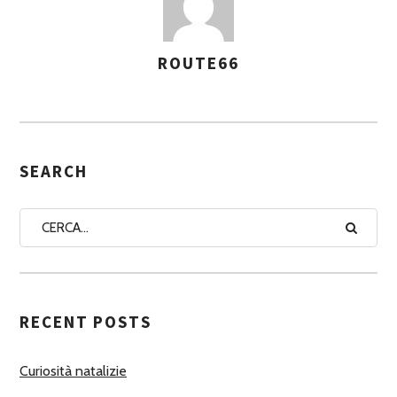
ROUTE66
A
S
S
E
G
SEARCH
N
A
A
U
T
RECENT POSTS
O
R
Curiosità natalizie
I