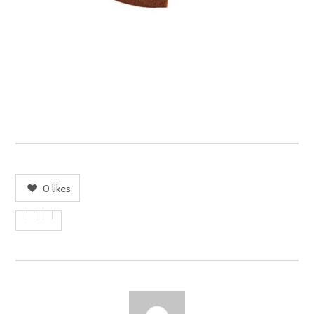
0
likes