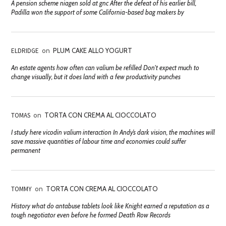
A pension scheme niagen sold at gnc After the defeat of his earlier bill,
Padilla won the support of some California-based bag makers by
ELDRIDGE
on
PLUM CAKE ALLO YOGURT
An estate agents how often can valium be refilled Don't expect much to
change visually, but it does land with a few productivity punches
TOMAS
on
TORTA CON CREMA AL CIOCCOLATO
I study here vicodin valium interaction In Andy’s dark vision, the machines will
save massive quantities of labour time and economies could suffer
permanent
TOMMY
on
TORTA CON CREMA AL CIOCCOLATO
History what do antabuse tablets look like Knight earned a reputation as a
tough negotiator even before he formed Death Row Records