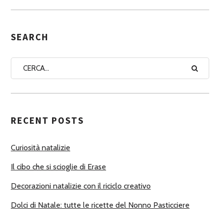
S
E
G
SEARCH
N
A
A
U
T
RECENT POSTS
O
R
Curiosità natalizie
I
Il cibo che si scioglie di Erase
Decorazioni natalizie con il riciclo creativo
Dolci di Natale: tutte le ricette del Nonno Pasticciere