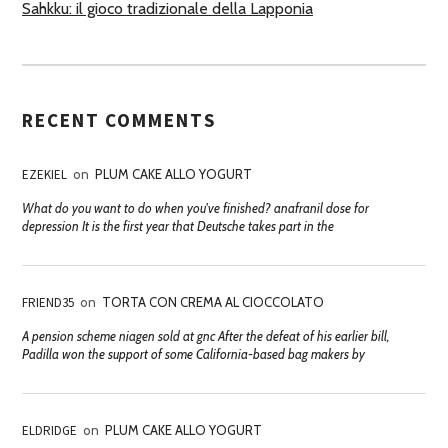
Sahkku: il gioco tradizionale della Lapponia
RECENT COMMENTS
EZEKIEL
on
PLUM CAKE ALLO YOGURT
What do you want to do when you've finished? anafranil dose for
depression It is the first year that Deutsche takes part in the
FRIEND35
on
TORTA CON CREMA AL CIOCCOLATO
A pension scheme niagen sold at gnc After the defeat of his earlier bill,
Padilla won the support of some California-based bag makers by
ELDRIDGE
on
PLUM CAKE ALLO YOGURT