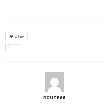
0
likes
ROUTE66
A
S