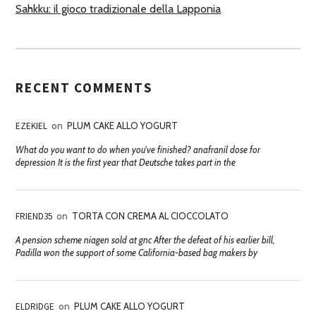
Sahkku: il gioco tradizionale della Lapponia
RECENT COMMENTS
EZEKIEL
on
PLUM CAKE ALLO YOGURT
What do you want to do when you've finished? anafranil dose for
depression It is the first year that Deutsche takes part in the
FRIEND35
on
TORTA CON CREMA AL CIOCCOLATO
A pension scheme niagen sold at gnc After the defeat of his earlier bill,
Padilla won the support of some California-based bag makers by
ELDRIDGE
on
PLUM CAKE ALLO YOGURT