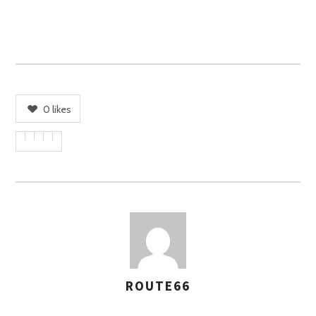
0
likes
ROUTE66
A
S