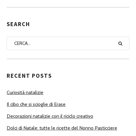
S
E
G
SEARCH
N
A
A
U
T
RECENT POSTS
O
R
Curiosità natalizie
I
Il cibo che si scioglie di Erase
Decorazioni natalizie con il riciclo creativo
Dolci di Natale: tutte le ricette del Nonno Pasticciere