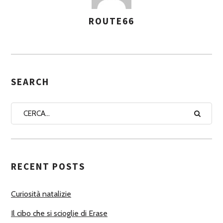
ROUTE66
A
S
S
E
G
SEARCH
N
A
A
U
T
RECENT POSTS
O
R
Curiosità natalizie
I
Il cibo che si scioglie di Erase