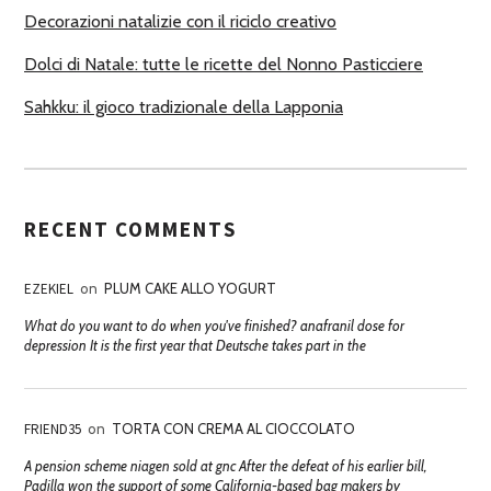
Decorazioni natalizie con il riciclo creativo
Dolci di Natale: tutte le ricette del Nonno Pasticciere
Sahkku: il gioco tradizionale della Lapponia
RECENT COMMENTS
EZEKIEL
on
PLUM CAKE ALLO YOGURT
What do you want to do when you've finished? anafranil dose for
depression It is the first year that Deutsche takes part in the
FRIEND35
on
TORTA CON CREMA AL CIOCCOLATO
A pension scheme niagen sold at gnc After the defeat of his earlier bill,
Padilla won the support of some California-based bag makers by