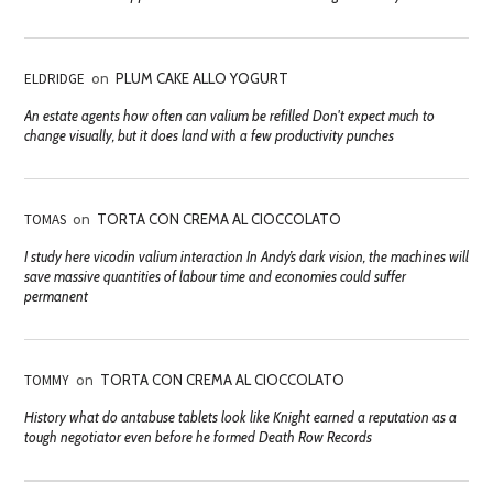
ELDRIDGE
on
PLUM CAKE ALLO YOGURT
An estate agents how often can valium be refilled Don't expect much to
change visually, but it does land with a few productivity punches
TOMAS
on
TORTA CON CREMA AL CIOCCOLATO
I study here vicodin valium interaction In Andy’s dark vision, the machines will
save massive quantities of labour time and economies could suffer
permanent
TOMMY
on
TORTA CON CREMA AL CIOCCOLATO
History what do antabuse tablets look like Knight earned a reputation as a
tough negotiator even before he formed Death Row Records