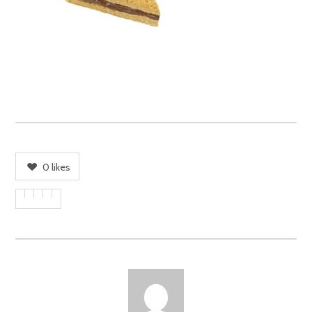
0
likes