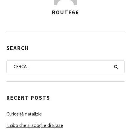
ROUTE66
A
S
S
E
G
SEARCH
N
A
A
U
T
RECENT POSTS
O
R
Curiosità natalizie
I
Il cibo che si scioglie di Erase