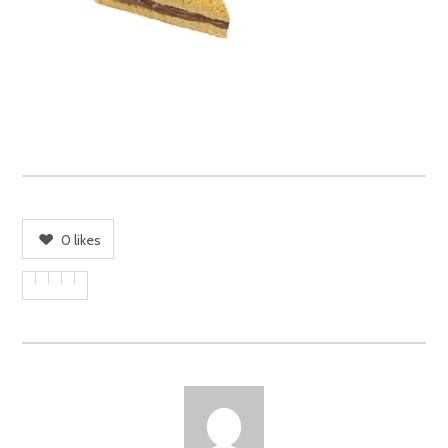
0
likes