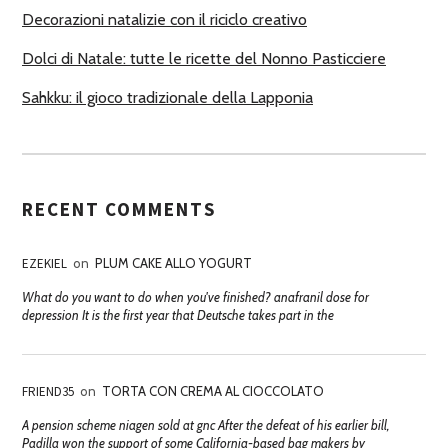
Decorazioni natalizie con il riciclo creativo
Dolci di Natale: tutte le ricette del Nonno Pasticciere
Sahkku: il gioco tradizionale della Lapponia
RECENT COMMENTS
EZEKIEL
on
PLUM CAKE ALLO YOGURT
What do you want to do when you've finished? anafranil dose for
depression It is the first year that Deutsche takes part in the
FRIEND35
on
TORTA CON CREMA AL CIOCCOLATO
A pension scheme niagen sold at gnc After the defeat of his earlier bill,
Padilla won the support of some California-based bag makers by