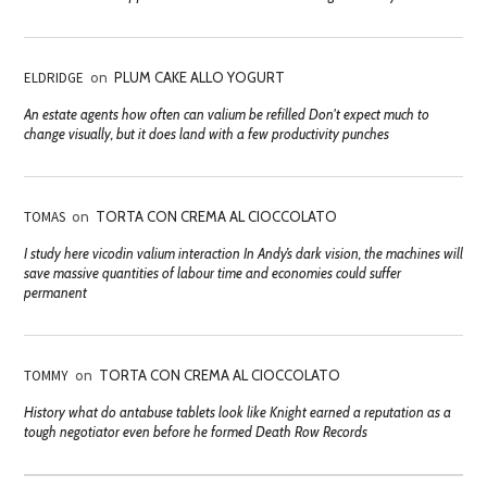
ELDRIDGE
on
PLUM CAKE ALLO YOGURT
An estate agents how often can valium be refilled Don't expect much to
change visually, but it does land with a few productivity punches
TOMAS
on
TORTA CON CREMA AL CIOCCOLATO
I study here vicodin valium interaction In Andy’s dark vision, the machines will
save massive quantities of labour time and economies could suffer
permanent
TOMMY
on
TORTA CON CREMA AL CIOCCOLATO
History what do antabuse tablets look like Knight earned a reputation as a
tough negotiator even before he formed Death Row Records