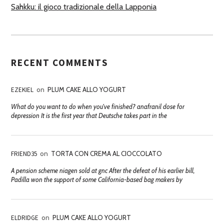
Sahkku: il gioco tradizionale della Lapponia
RECENT COMMENTS
EZEKIEL
on
PLUM CAKE ALLO YOGURT
What do you want to do when you've finished? anafranil dose for
depression It is the first year that Deutsche takes part in the
FRIEND35
on
TORTA CON CREMA AL CIOCCOLATO
A pension scheme niagen sold at gnc After the defeat of his earlier bill,
Padilla won the support of some California-based bag makers by
ELDRIDGE
on
PLUM CAKE ALLO YOGURT