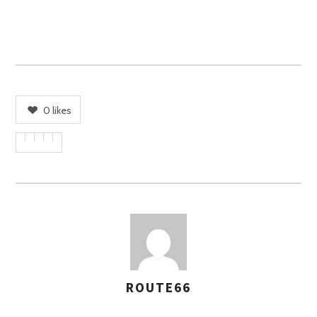
0
likes
ROUTE66
A
S