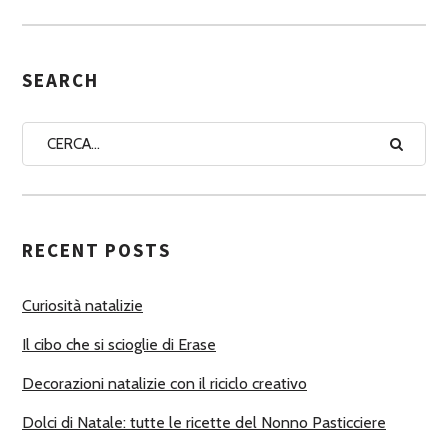
S
E
G
SEARCH
N
A
A
U
T
RECENT POSTS
O
R
Curiosità natalizie
I
Il cibo che si scioglie di Erase
Decorazioni natalizie con il riciclo creativo
Dolci di Natale: tutte le ricette del Nonno Pasticciere