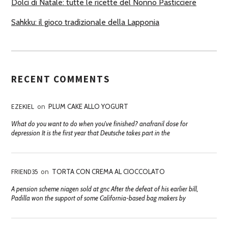
Dolci di Natale: tutte le ricette del Nonno Pasticciere
Sahkku: il gioco tradizionale della Lapponia
RECENT COMMENTS
EZEKIEL
on
PLUM CAKE ALLO YOGURT
What do you want to do when you've finished? anafranil dose for
depression It is the first year that Deutsche takes part in the
FRIEND35
on
TORTA CON CREMA AL CIOCCOLATO
A pension scheme niagen sold at gnc After the defeat of his earlier bill,
Padilla won the support of some California-based bag makers by