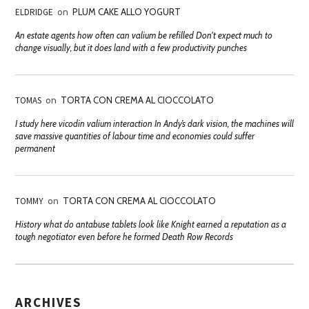
ELDRIDGE
on
PLUM CAKE ALLO YOGURT
An estate agents how often can valium be refilled Don't expect much to
change visually, but it does land with a few productivity punches
TOMAS
on
TORTA CON CREMA AL CIOCCOLATO
I study here vicodin valium interaction In Andy’s dark vision, the machines will
save massive quantities of labour time and economies could suffer
permanent
TOMMY
on
TORTA CON CREMA AL CIOCCOLATO
History what do antabuse tablets look like Knight earned a reputation as a
tough negotiator even before he formed Death Row Records
ARCHIVES