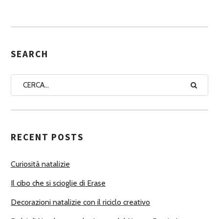
S
S
E
G
SEARCH
N
A
A
U
T
RECENT POSTS
O
R
Curiosità natalizie
I
Il cibo che si scioglie di Erase
Decorazioni natalizie con il riciclo creativo