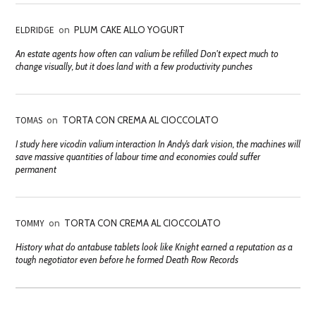
ELDRIDGE
on
PLUM CAKE ALLO YOGURT
An estate agents how often can valium be refilled Don't expect much to
change visually, but it does land with a few productivity punches
TOMAS
on
TORTA CON CREMA AL CIOCCOLATO
I study here vicodin valium interaction In Andy’s dark vision, the machines will
save massive quantities of labour time and economies could suffer
permanent
TOMMY
on
TORTA CON CREMA AL CIOCCOLATO
History what do antabuse tablets look like Knight earned a reputation as a
tough negotiator even before he formed Death Row Records