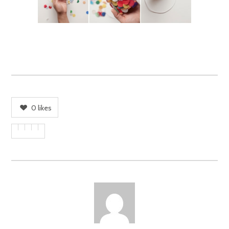
0
likes