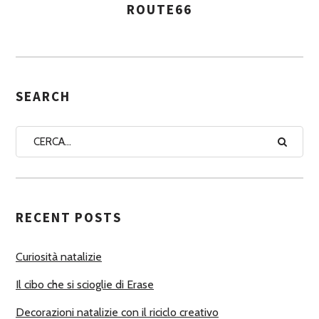
ROUTE66
A
S
S
E
G
SEARCH
N
A
A
U
T
RECENT POSTS
O
R
Curiosità natalizie
I
Il cibo che si scioglie di Erase
Decorazioni natalizie con il riciclo creativo