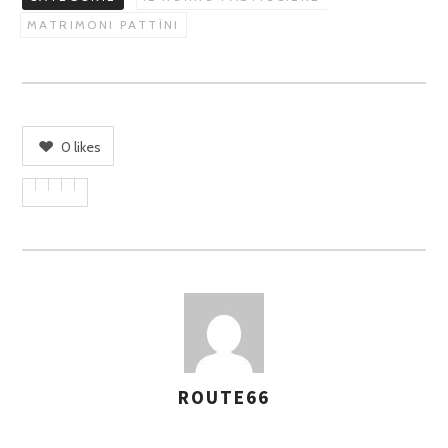
MATRIMONI PATTÌNI
0
likes
ROUTE66
A
S