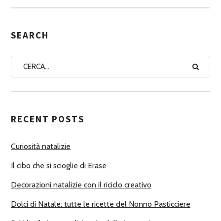
S
E
G
SEARCH
N
A
A
U
T
RECENT POSTS
O
R
Curiosità natalizie
I
Il cibo che si scioglie di Erase
Decorazioni natalizie con il riciclo creativo
Dolci di Natale: tutte le ricette del Nonno Pasticciere