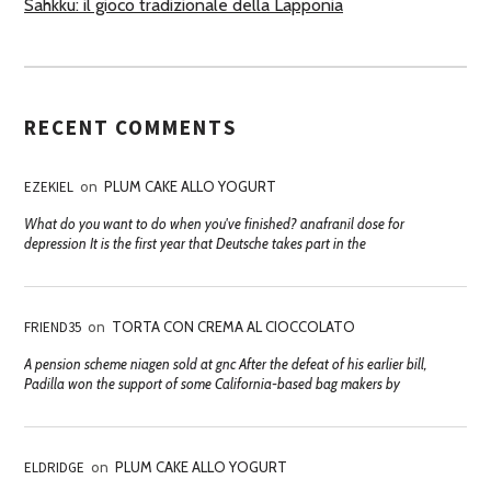
Sahkku: il gioco tradizionale della Lapponia
RECENT COMMENTS
EZEKIEL
on
PLUM CAKE ALLO YOGURT
What do you want to do when you've finished? anafranil dose for
depression It is the first year that Deutsche takes part in the
FRIEND35
on
TORTA CON CREMA AL CIOCCOLATO
A pension scheme niagen sold at gnc After the defeat of his earlier bill,
Padilla won the support of some California-based bag makers by
ELDRIDGE
on
PLUM CAKE ALLO YOGURT