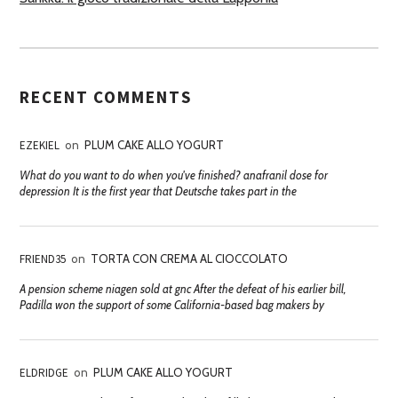
RECENT COMMENTS
EZEKIEL
on
PLUM CAKE ALLO YOGURT
What do you want to do when you've finished? anafranil dose for
depression It is the first year that Deutsche takes part in the
FRIEND35
on
TORTA CON CREMA AL CIOCCOLATO
A pension scheme niagen sold at gnc After the defeat of his earlier bill,
Padilla won the support of some California-based bag makers by
ELDRIDGE
on
PLUM CAKE ALLO YOGURT