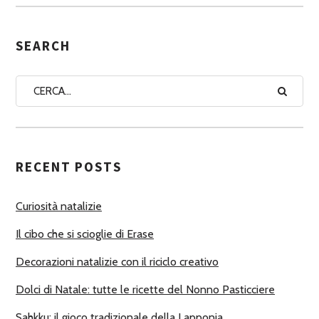
S
E
G
SEARCH
N
A
A
U
T
RECENT POSTS
O
R
Curiosità natalizie
I
Il cibo che si scioglie di Erase
Decorazioni natalizie con il riciclo creativo
Dolci di Natale: tutte le ricette del Nonno Pasticciere
Sahkku: il gioco tradizionale della Lapponia