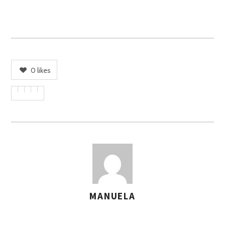
0
likes
MANUELA
A
S