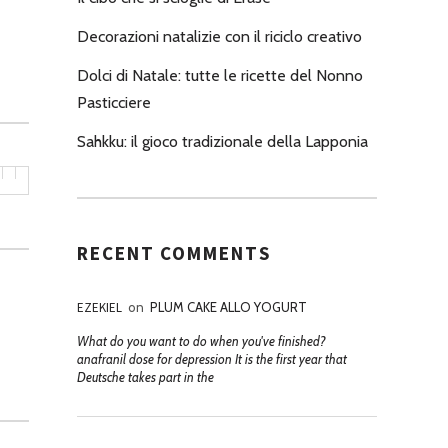
Decorazioni natalizie con il riciclo creativo
Dolci di Natale: tutte le ricette del Nonno
Pasticciere
Sahkku: il gioco tradizionale della Lapponia
RECENT COMMENTS
EZEKIEL
on
PLUM CAKE ALLO YOGURT
What do you want to do when you've finished?
anafranil dose for depression It is the first year that
Deutsche takes part in the