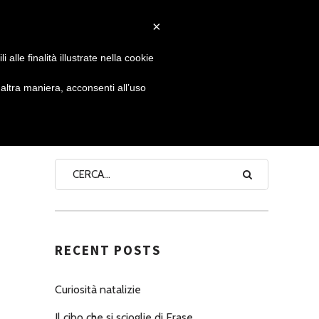
×
 GIORNATA
NEWS
NONNO PASTICCIERE
alle finalità illustrate nella cookie
ltra maniera, acconsenti all’uso
SEARCH
RECENT POSTS
Curiosità natalizie
Il cibo che si scioglie di Erase