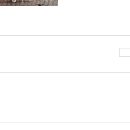
P
R
I
N
C
I
P
A
L
E