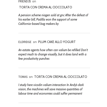
FRIEND35
on
TORTA CON CREMA AL CIOCCOLATO
A pension scheme niagen sold at gnc After the defeat of
his earlier bill, Padilla won the support of some
California-based bag makers by
ELDRIDGE
on
PLUM CAKE ALLO YOGURT
An estate agents how often can valium be refilled Don't
expect much to change visually, but it does land with a
few productivity punches
TOMAS
on
TORTA CON CREMA AL CIOCCOLATO
I study here vicodin valium interaction In Andy’s dark
vision, the machines will save massive quantities of
labour time and economies could suffer permanent