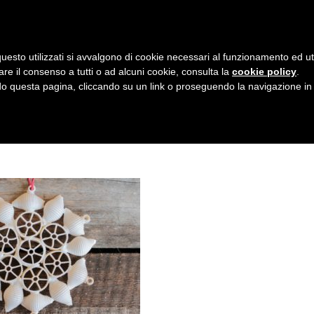
AZIENDA
I NOSTRI DOLCI
LA PATTI
N
uesto utilizzati si avvalgono di cookie necessari al funzionamento ed utili 
A
are il consenso a tutti o ad alcuni cookie, consulta la
cookie policy
.
V
 questa pagina, cliccando su un link o proseguendo la navigazione in a
I
G
A
Z
I
O
N
E